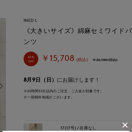
INED L
《大きいサイズ》綿麻セミワイド
ンツ
￥15,708
40%
(税込)
￥26,180(税込)
OFF
8月9日（日）
にお届けします！
※25時間
51分
以内
のご注文、ご入金が対象です。
※一部例外地域がございます。
17(17号)
在庫なし