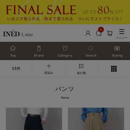
3
メニュー
Top
Brand
Category
Search
Styling
53件
絞込み
並び順
パンツ
Pants