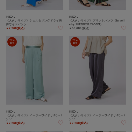
INED L
INED L
《大きいサイズ》シェルタリングドライ美
《大きいサイズ》プリントパンツ《la veill
脚ワイドパンツ
e by SUPERIOR CLOSET》
￥7,260(税込)
￥50,600(税込)
70%
70%
OFF
OFF
INED L
INED L
《大きいサイズ》イージーワイドサテンパ
《大きいサイズ》イージーワイドサテンパ
ンツ
ンツ
￥7,260(税込)
￥7,260(税込)