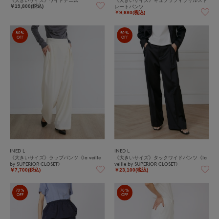
レートパンツ
￥19,800(税込)
￥9,680(税込)
80%
50%
OFF
OFF
INED L
INED L
《大きいサイズ》ラップパンツ《la veille
《大きいサイズ》タックワイドパンツ《la
by SUPERIOR CLOSET》
veille by SUPERIOR CLOSET》
￥7,700(税込)
￥23,100(税込)
70%
70%
OFF
OFF