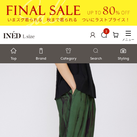
2
メニュー
Top
Brand
Category
Search
Styling