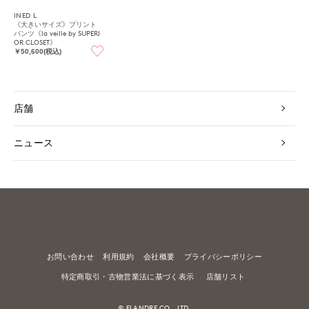
INED L
《大きいサイズ》プリント
パンツ《la veille by SUPERI
OR CLOSET》
￥50,600(税込)
店舗
ニュース
お問い合わせ
利用規約
会社概要
プライバシーポリシー
特定商取引・古物営業法に基づく表示
店舗リスト
© FLANDRE CO., LTD.