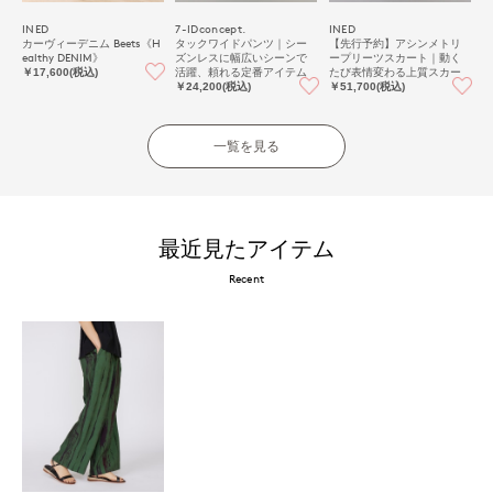
INED
7-IDconcept.
INED
カーヴィーデニム Beets《H
タックワイドパンツ｜シー
【先行予約】アシンメトリ
ealthy DENIM》
ズンレスに幅広いシーンで
ープリーツスカート｜動く
活躍、頼れる定番アイテム
たび表情変わる上質スカー
￥17,600(税込)
ト《la veille by SUPERIOR C
￥24,200(税込)
￥51,700(税込)
LOSET》
一覧を見る
最近見たアイテム
Recent