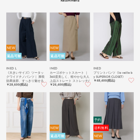
Recommend
NEW
NEW
返品可能
返品可能
INED L
INED
INED
《大きいサイズ》ツータッ
カーゴポケットスカート ｜
プリントパンツ《la veille b
クワイドチノパンツ｜ 脚長
360度美しく、軽やかな大人
y SUPERIOR CLOSET》
効果抜群、すっきり魅せる
上品ストレート ストレッチ/
￥48,400(税込)
洗練ワイドチノ ストレッチ/
軽量/手洗い可/カーゴポケッ
￥28,600(税込)
￥26,400(税込)
軽量/手洗い可
ト
予約
NEW
送料無料
返品可能
NEW