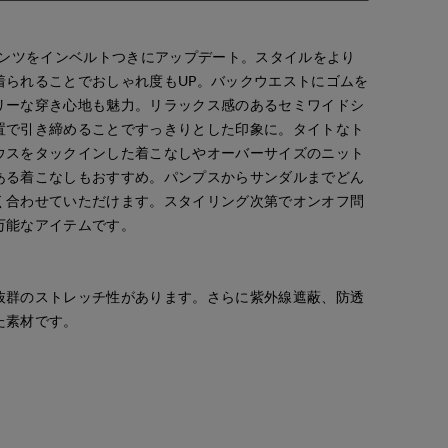
パンツをインベルトつきにアップデート。スタイルをより
着られることでおしゃれ度もUP。バックウエストにゴムを
リーな穿き心地も魅力。リラックス感のあるセミワイドシ
置で引き締めることですっきりとした印象に。タイトなト
ウスをタックインした着こなしやオーバーサイズのニット
ある着こなしもおすすめ。パンプスからサンダルまでどん
く合わせていただけます。スタイリング次第でオンオフ問
万能なアイテムです。
抜群のストレッチ性があります。さらに紫外線遮蔽、防透
た素材です。
浅野
ERI
mizuki
IOR CLOSET
神戸阪急SUPERIORCLOSET
函館丸井今井INED
札幌丸井今井SUPERIOR CLOSET
157
cm
158
cm
157
cm