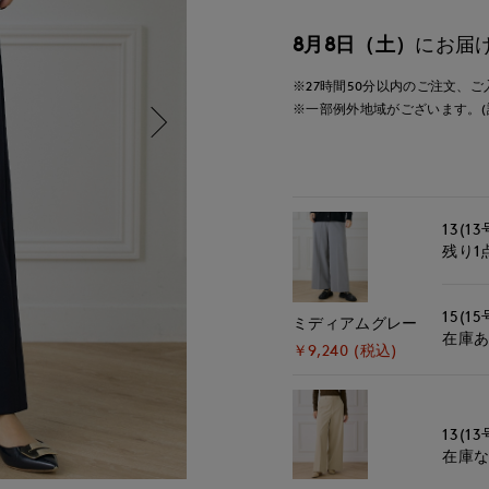
8月8日（土）
にお届
※27時間
50分
以内
のご注文、ご
※一部例外地域がございます。(
13(13
残り1
15(15
ミディアムグレー
在庫
￥9,240 (税込)
13(13
在庫