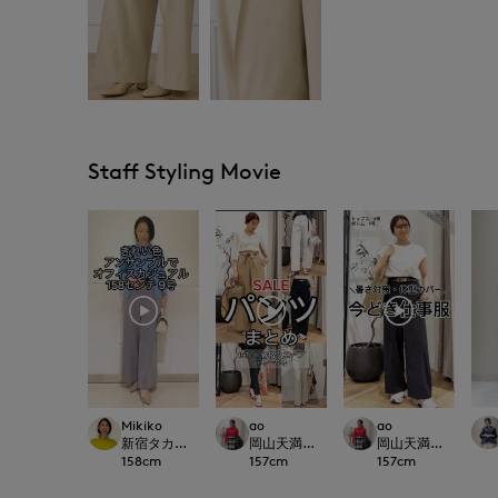
Staff Styling Movie
Mikiko
ao
ao
新宿タカシマヤSUPERIOR CLOSET
岡山天満屋SUPERIORCLOSET
岡山天満屋SUPERIOR
158
cm
157
cm
157
cm