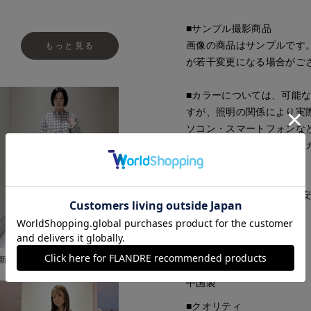
■サンプル撮影商品
画像の商品はサンプルです
もっと見る
が若干変更になる場合がご
■カラーについては、可能
すが、照明の関係により実
ソコン・スマートフォンな
ございます。現物と画像の
了承ください。
■サイズ表記はあくまで目
■品番
53161811
新宿伊勢丹SUPERIOR CLOSET
■原産国
中国製
■クオリティ