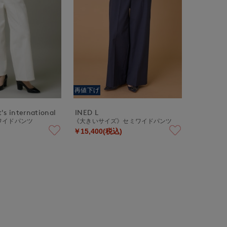
再値下げ
's international
INED L
ワイドパンツ
《大きいサイズ》セミワイドパンツ
￥15,400(税込)