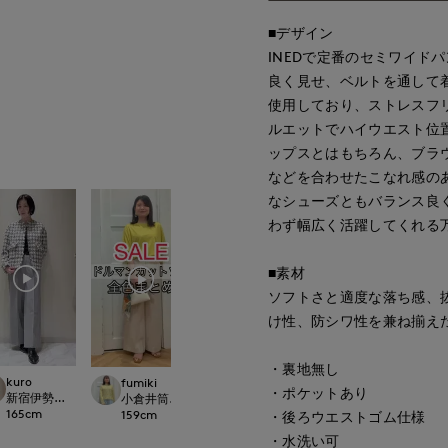
■デザイン
INEDで定番のセミワイド
良く見せ、ベルトを通して
使用しており、ストレスフ
ルエットでハイウエスト位
ップスとはもちろん、ブラ
などを合わせたこなれ感の
なシューズともバランス良
わず幅広く活躍してくれる
■素材
ソフトさと適度な落ち感、
け性、防シワ性を兼ね揃え
・裏地無し
kuro
mizuki
fumiki
浅野
・ポケットあり
新宿伊勢丹SUPERIOR CLOSET
札幌丸井今井SUPER
CLOSET
小倉井筒屋SUPERIOR CLOSET
神戸阪急SUPERIORCLOSET
165
cm
157
cm
159
cm
157
cm
・後ろウエストゴム仕様
・水洗い可