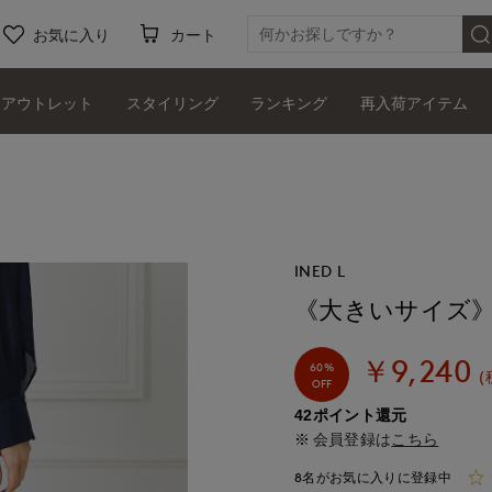
お気に入り
カート
アウトレット
スタイリング
ランキング
再入荷アイテム
INED L
《大きいサイズ
￥9,240
60%
(
OFF
42ポイント還元
会員登録は
こちら
8名がお気に入りに登録中