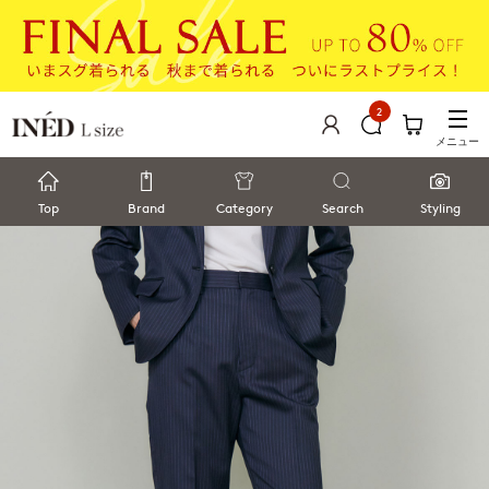
2
メニュー
Top
Brand
Category
Search
Styling