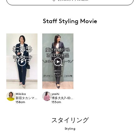
Staff Styling Movie
Mikiko
yoshi
新宿タカシマヤSUPERIOR CLOSET
博多大丸7-IDconcept.
158
cm
155
cm
スタイリング
Styling