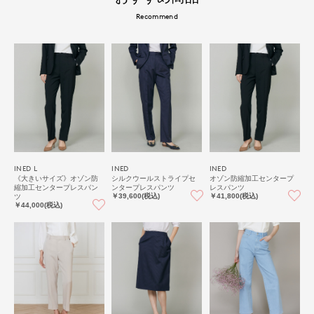
Recommend
INED L
INED
INED
《大きいサイズ》オゾン防
シルクウールストライプセ
オゾン防縮加工センタープ
縮加工センタープレスパン
ンタープレスパンツ
レスパンツ
ツ
￥39,600(税込)
￥41,800(税込)
￥44,000(税込)