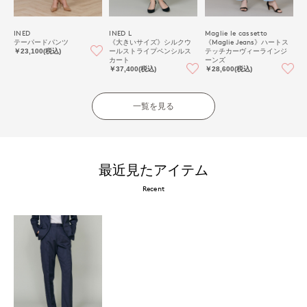
INED
INED L
Maglie le cassetto
テーパードパンツ
《大きいサイズ》シルクウ
《Maglie Jeans》ハートス
ールストライプペンシルス
テッチカーヴィーラインジ
￥23,100(税込)
カート
ーンズ
￥37,400(税込)
￥28,600(税込)
一覧を見る
最近見たアイテム
Recent