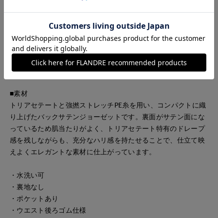
■デザイン
フロントに施したタックと長めの着丈がポイントのセミワイド
ストレートパンツです。カットソーやスニーカーを合わせてヘ
ルシーに着こなすのはもちろん、ブラウスを合わせたエレガン
トなスタイリングなど、合わせるアイテム次第でオンオフ問わ
ず幅広く活躍してくれるアイテムです。
■素材
トリアセテートと強撚ストレッチPE糸を用い、コンパクトに織
り上げたバックサテンジョーゼットです。裏面がサテン面にな
っているため肌当たりがよく、トリアセテート特有のドレープ
感を残しながらも、充分なハリ感を持たせることで、仕立て映
えよくエレガントな素材に仕上がっています。
・水洗い可
・裏地なし
・ポケットあり
・ウエスト後ろゴム仕様