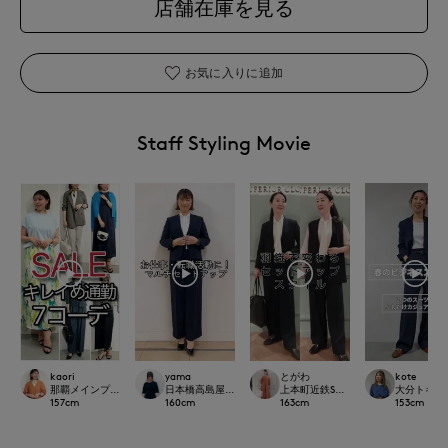
店舗在庫を見る
お気に入りに追加
Staff Styling Movie
kaori
yama
とがわ
kote
那覇メインプレイスI.T.'S.international
日本橋高島屋SC SUPERIOR CLOSET
上本町近鉄SUPERIORCLOSET
大分トキハI
157
cm
160
cm
163
cm
153
cm