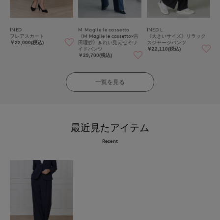
INED
M Maglie le cassetto
INED L
フレアスカート
《M Maglie le cassetto×吉
《大きいサイズ》リラック
田理紗》きれい見えセミワ
スジャージパンツ
￥22,000(税込)
イドパンツ
￥22,110(税込)
￥29,700(税込)
一覧を見る
最近見たアイテム
Recent