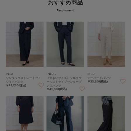
おすすめ商品
Recommend
INED
INED L
INED
ワンタックストレートセミ
《大きいサイズ》シルクウ
テーパードパンツ
ワイドパンツ
ールストライプセンタープ
￥23,100(税込)
レスパンツ
￥24,200(税込)
￥41,800(税込)