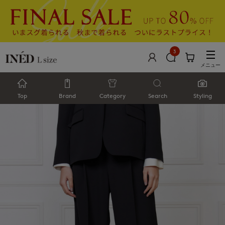
3
メニュー
Top
Brand
Category
Search
Styling