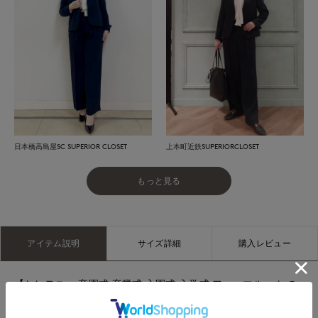
日本橋高島屋SC SUPERIOR CLOSET
上本町近鉄SUPERIORCLOSET
もっと見る
アイテム説明
サイズ詳細
購入レビュー
【セレモニー 卒園式 卒業式 入園式 入学式 フォーマル ハレの
日】