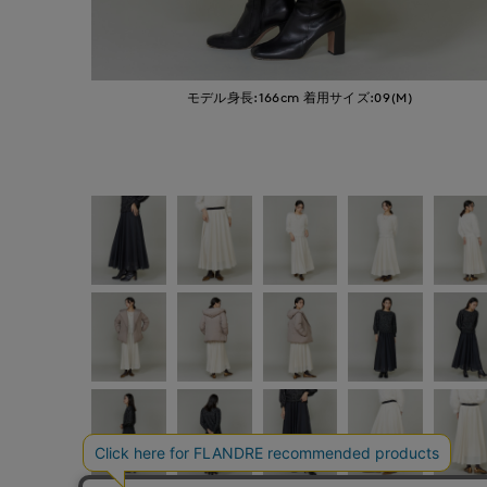
モデル身長:166cm
着用サイズ:09(M)