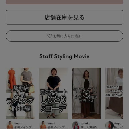
店舗在庫を見る
お気に入りに追加
Staff Styling Movie
kaori
kaori
tanaka
Mayu
那覇メインプレイスI.T.'S.international
那覇メインプレイスI.T.'S.international
岡山天満屋SUPERIORCLOSET
福山天満屋店IN