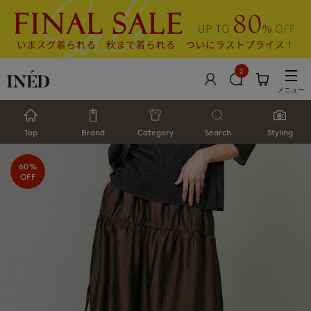
2
メニュー
Top
Brand
Category
Search
Styling
60%
OFF