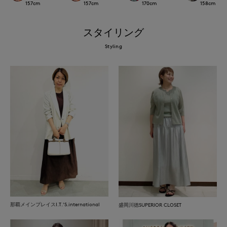
157
cm
157
cm
170
cm
158
cm
スタイリング
Styling
那覇メインプレイスI.T.'S.international
盛岡川徳SUPERIOR CLOSET