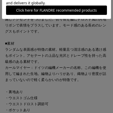
■デザイン
素材感を活かした表情豊かなギャザースカート。ウエストゴム
仕様でイージーな着心地です。切り替え位置にゴムギャザーを
施しアクセントをつけました。切り替え脇にドロスト風の共地
リボンで表情をプラスしています。モード感のある長めのレン
グスもポイントです。
■素材
ランダムな表面感が特徴の素材。軽量且つ清涼感のある透け感
もポイント。アセテートの上品な光沢とドレープ性を持った高
級感のある素材です。
カールマイヤー：ドイツの編機メーカーの名称。この編機を使
用して編まれた生地。編物よりハリがあり、織物より密度が詰
まっていないので軽く柔らかいのが特徴です。
・裏地あり
・ウエストゴム仕様
・ウエストドロスト調節可
・ポケットあり