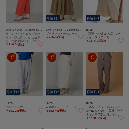
再値下げ
再値下げ
DAY by DAY It's international
DAY by DAY It's international
INED
リネンワイドクロップドパ
ギャザフレアースカート
《三尋木奈保コラボ》マー
ンツ｜凛と涼しい、上品ド
メイドフレアスカート
￥7,040(税込)
レープの綿麻ワイドパンツ
￥11,440(税込)
￥9,900(税込)
60%
40%
60%
OFF
OFF
OFF
再値下げ
再値下げ
再値下げ
INED
INED
INED
バレルパンツ
麻調ストレートスカート
リネンセミワイドパンツ《P
ONTETORTO》｜美脚を叶え
￥10,120(税込)
￥15,840(税込)
るイタリア製上質リネン、
大人の万能ストレッチワイ
￥14,960(税込)
ド