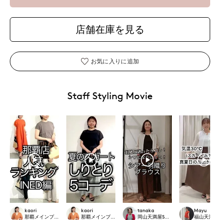
店舗在庫を見る
お気に入りに追加
Staff Styling Movie
kaori
kaori
tanaka
Mayu
那覇メインプレイスI.T.'S.international
那覇メインプレイスI.T.'S.international
岡山天満屋SUPERIORCLOSET
福山天満屋店IN