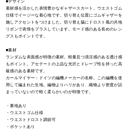
■デザイン
素材感を活かした表情豊かなギャザースカート。ウエストゴム
仕様でイージーな着心地です。切り替え位置にゴムギャザーを
施しアクセントをつけました。切り替え脇にドロスト風の共地
リボンで表情をプラスしています。モード感のある長めのレン
グスもポイントです。
■素材
ランダムな表面感が特徴の素材。軽量且つ清涼感のある透け感
もポイント。アセテートの上品な光沢とドレープ性を持った高
級感のある素材です。
カールマイヤー：ドイツの編機メーカーの名称。この編機を使
用して編まれた生地。編物よりハリがあり、織物より密度が詰
まっていないので軽く柔らかいのが特徴です。
・裏地あり
・ウエストゴム仕様
・ウエストドロスト調節可
・ポケットあり