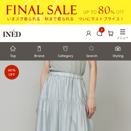
3
メニュー
Top
Brand
Category
Search
Styling
60%
OFF