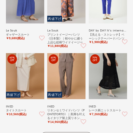
再値下げ
Le Souk
Le Souk
DAY by DAY It's international
ギャザースカート
プリントイージーパンツ
【洗える・ストレッチ】ベ
《日本製》｜軽やかに纏う
ーシックテーパードパンツ
￥9,680(税込)
上品な総柄ワイドイージー
￥1,980(税込)
パンツ
￥11,880(税込)
60%
60%
70%
OFF
OFF
OFF
再値下げ
再値下げ
INED
INED
INED
タイトスカート
リネンセミワイドパンツ《P
レース柄ニットスカート
ONTETORTO》｜美脚を叶え
￥10,560(税込)
￥7,260(税込)
るイタリア製上質リネン、
大人の万能ストレッチワイ
￥14,960(税込)
ド