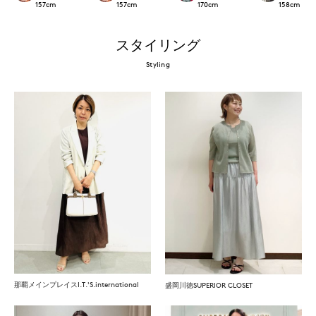
157
cm
157
cm
170
cm
158
cm
スタイリング
Styling
那覇メインプレイスI.T.'S.international
盛岡川徳SUPERIOR CLOSET