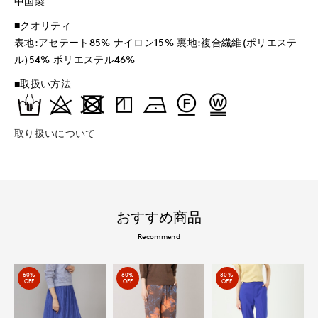
中国製
■クオリティ
表地:アセテート85% ナイロン15% 裏地:複合繊維(ポリエステ
ル)54% ポリエステル46%
■取扱い方法
取り扱いについて
おすすめ商品
Recommend
60%
60%
80%
OFF
OFF
OFF