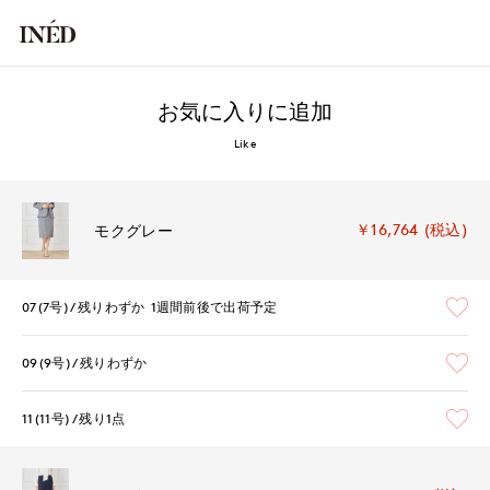
お気に入りに追加
Like
￥16,764 (税込)
モクグレー
07(7号)
残りわずか
1週間前後で出荷予定
09(9号)
残りわずか
11(11号)
残り1点