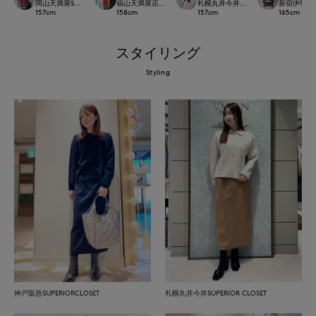
岡山天満屋SUPERIORCLOSET
福山天満屋店INED/7-IDconcept./Maglie
札幌丸井今井SUPERIOR CLOSET
新宿伊勢丹SU
157
cm
158
cm
157
cm
165
cm
スタイリング
Styling
神戸阪急SUPERIORCLOSET
札幌丸井今井SUPERIOR CLOSET