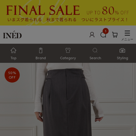
3
メニュー
Top
Brand
Category
Search
Styling
50%
OFF