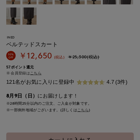
INED
ベルテッドスカート
￥12,650
50%
￥25,300(税込)
(税込)
OFF
57ポイント還元
会員登録は
こちら
121名がお気に入りに登録中
4.7
(3件)
8月9日（日）
にお届けします！
※28時間
25分
以内
のご注文、ご入金が対象です。
※一部例外地域がございます。(詳しくは
こちら
)