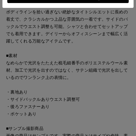
■デザイン
ボディラインを拾い過ぎない絶妙なタイトシルエットに長めの
着丈で、クラシカルかつ上品な雰囲気の一着です。サイドのバ
ックルでウエスト調整も可能。シャツと合わせてセットアップ
でも着用できます。デイリーからオフィスシーンまで幅広く活
躍してくれる万能なアイテムです。
■素材
なめらかで光沢をたたえた梳毛細番手のポリエステルウール素
材。加工で光沢を出すのではなく、サテン組織で光沢を出して
いるのでワンランク上の表情に。
・裏地あり
・サイドバックルありウエスト調整可
・後ろファスナーあり
・ポケットあり
■サンプル撮影商品
画像の商品はサンプルです。実際の商品とはサイズや色味、素