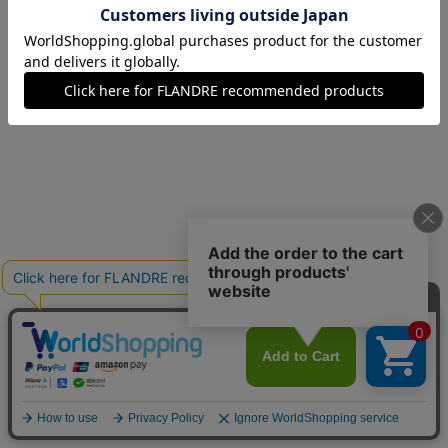
07(7号)
残りわずか
09(9号)
在庫あり