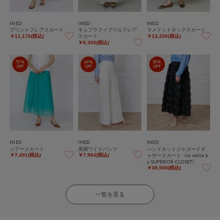
INED
INED
INED
プリントフレアスカート
キュプラフィブリルフレア
ラメドットタックスカート
スカート
￥11,176(税込)
￥13,200(税込)
￥8,360(税込)
70%
60%
30%
OFF
OFF
OFF
INED
INED
INED
シアースカート
美脚ワイドパンツ
ハンドカットジャガードギ
ャザースカート《la veille b
￥7,491(税込)
￥7,964(税込)
y SUPERIOR CLOSET》
￥38,500(税込)
一覧を見る