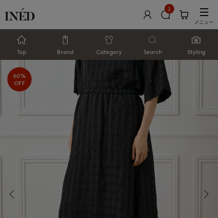
2
メニュー
Top
Brand
Category
Search
Styling
60%
OFF