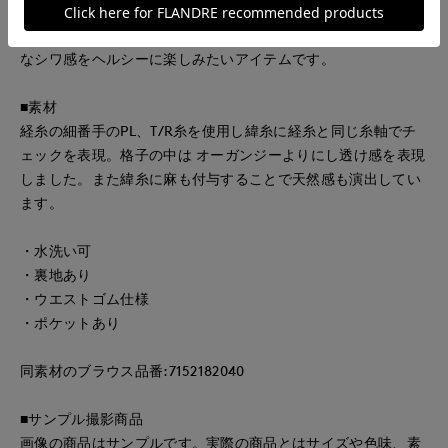
大人のエフォートレススタイルを演出。同素材のトップスを合
わせてワンピース風に着こなすのもおすすめです。ナチュラル
なシワ感をヘルシーに楽しみたいアイテムです。
■素材
経糸の細番手のPL、T/R糸を使用し緯糸に経糸と同じ糸軸でチ
ェックを表現。格子の中は オーガンジーよりにし透け感を表現
しました。また緯糸に麻も付与することで天然感も演出してい
ます。
・水洗い可
・裏地あり
・ウエストゴム仕様
・ポケットあり
同素材のブラウス品番:7152182040
■サンプル撮影商品
画像の商品はサンプルです。実際の商品とはサイズや色味、素