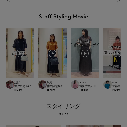
Staff Styling Movie
浅野
浅野
yoshi
aco
神戸阪急SUPERIORCLOSET
神戸阪急SUPERIORCLOSET
博多大丸7-IDconcept.
宇都宮東武7-I
157
cm
157
cm
155
cm
149
cm
スタイリング
Styling