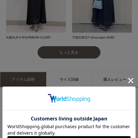
札幌丸井今井SUPERIOR CLOSET
宇都宮東武7-IDconcept./INED
もっと見る
アイテム説明
サイズ詳細
購入レビュー
■デザイ
適度なフィット感が美しいシルエットを作り出すスカート。フ
ロント生地をバイヤスに取っているので、体に沿いながらライ
ンを拾い過ぎずリラックス感のある穿き心地です。ヒップにか
かる丈のトップスを合わせれば、すっきりと見せながら上品な