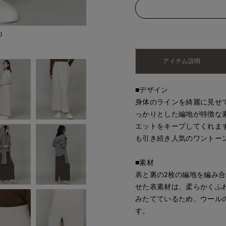
)
モデル身長:165cm
アイテム説明
■デザイン
身体のラインを綺麗に見せ
っかりとした編地が特徴な
エットをキープしてくれま
も引き続き人気のワントー
■素材
表と裏の2枚の編地を編み
せた表素材は、柔らかくふ
みたてているため、ウール
す。