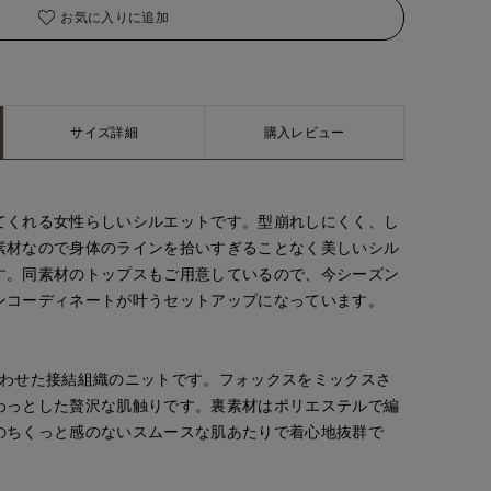
お気に入りに追加
着用サイズ:09(M)
サイズ詳細
購入レビュー
てくれる女性らしいシルエットです。型崩れしにくく、し
素材なので身体のラインを拾いすぎることなく美しいシル
す。同素材のトップスもご用意しているので、今シーズン
ンコーディネートが叶うセットアップになっています。
合わせた接結組織のニットです。フォックスをミックスさ
わっとした贅沢な肌触りです。裏素材はポリエステルで編
のちくっと感のないスムースな肌あたりで着心地抜群で