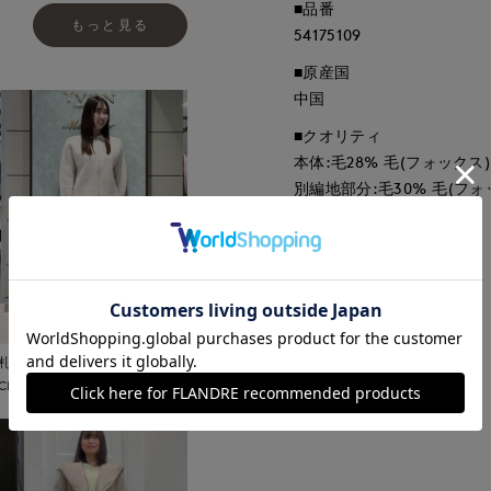
■品番
もっと見る
54175109
■原産国
中国
■クオリティ
本体:毛28% 毛(フォックス)
別編地部分:毛30% 毛(フォ
■取扱い方法
取り扱いについて
札幌丸井今井SUPERIOR
CLOSET