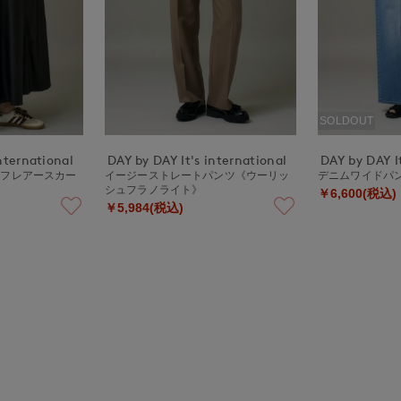
SOLDOUT
nternational
DAY by DAY It's international
DAY by DAY It
ーフレアースカー
イージーストレートパンツ《ウーリッ
デニムワイドパ
シュフラノライト》
￥6,600(税込)
￥5,984(税込)