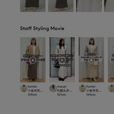
Staff Styling Movie
fumiki
mizuki
fumiki
小倉井筒屋SUPERIOR CLOSET
札幌丸井今井SUPERIOR CLOSET
小倉井筒屋SUPERIOR
159
cm
157
cm
159
cm