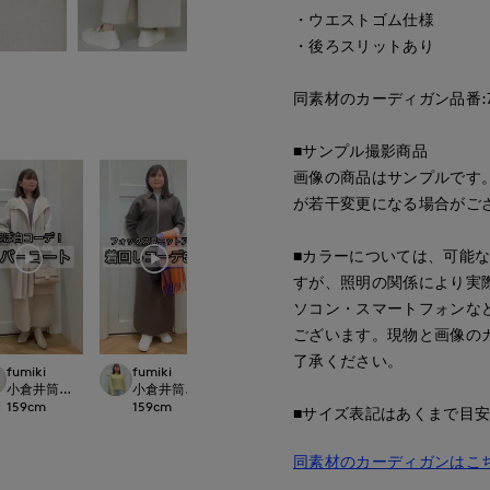
・ウエストゴム仕様
・後ろスリットあり
同素材のカーディガン品番:715
■サンプル撮影商品
画像の商品はサンプルです
が若干変更になる場合がご
■カラーについては、可能
すが、照明の関係により実
ソコン・スマートフォンな
ございます。現物と画像の
了承ください。
fumiki
fumiki
ao
ao
 CLOSET
小倉井筒屋SUPERIOR CLOSET
小倉井筒屋SUPERIOR CLOSET
岡山天満屋SUPERIORCLOSET
岡山天満屋SUPERI
159
cm
159
cm
157
cm
157
cm
■サイズ表記はあくまで目
同素材のカーディガンはこ