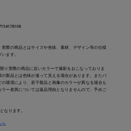
4178108
。実際の商品とはサイズや色味、素材、デザイン等の仕様
ざいます。
な限り実際の商品に近いカラーで撮影をおこなっておりま
際の製品とは色味が違って見える場合があります。またパ
どの環境により、若干製品と画像のカラーが異なる場合も
カラー差異については返品理由となりませんので、予めご
ao
ao
ao
ORCLOSET
岡山天満屋SUPERIORCLOSET
岡山天満屋SUPERIORCLOSET
岡山天満屋SUPERIORCLOSET
157
cm
157
cm
157
cm
安となります。
ちら