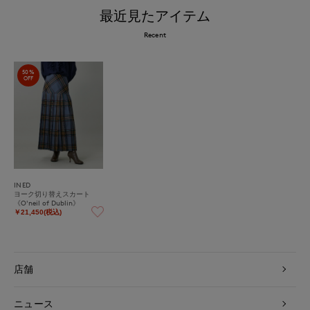
最近見たアイテム
Recent
50%
OFF
INED
ヨーク切り替えスカート
《O'neil of Dublin》
￥21,450(税込)
店舗
ニュース