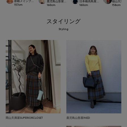
那覇メインプレイスI.T.'S.international
鹿児島山形屋INED
日本橋高島屋SC SUPERIOR CLOSET
福山天満屋店IN
157
cm
160
cm
160
cm
158
cm
スタイリング
Styling
岡山天満屋SUPERIORCLOSET
鹿児島山形屋INED