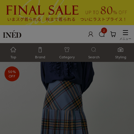
2
メニュー
Top
Brand
Category
Search
Styling
50%
OFF