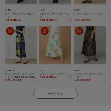
INED
INED
INED
ライトカルゼ ラップ風タイ
フェイクレザートラペーズ
シアーチェックバイアスス
トスカート
スカート
カート
￥8,800(税込)
￥13,200(税込)
￥11,176(税込)
50%
50%
60%
OFF
OFF
OFF
OUTLET
INED
INED
リネンキルトチェックスカ
プリントフレアスカート
デフォルメチェックプリン
ート《O'NEIL OF DUBLIN》
トスカート
￥16,500(税込)
￥21,450(税込)
￥12,320(税込)
一覧を見る