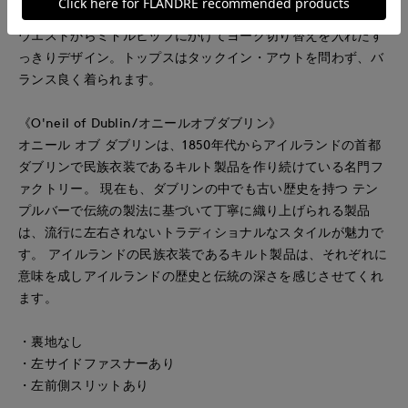
■デザイン
ウエストからミドルヒップにかけてヨーク切り替えを入れたす
っきりデザイン。トップスはタックイン・アウトを問わず、バ
ランス良く着られます。
《O'neil of Dublin/オニールオブダブリン》
オニール オブ ダブリンは、1850年代からアイルランドの首都
ダブリンで民族衣装であるキルト製品を作り続けている名門フ
ァクトリー。 現在も、ダブリンの中でも古い歴史を持つ テン
プルバーで伝統の製法に基づいて丁寧に織り上げられる製品
は、流行に左右されないトラディショナルなスタイルが魅力で
す。 アイルランドの民族衣装であるキルト製品は、それぞれに
意味を成しアイルランドの歴史と伝統の深さを感じさせてくれ
ます。
・裏地なし
・左サイドファスナーあり
・左前側スリットあり