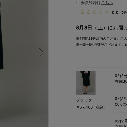
会員登録は
こちら
0.0
(0件
8月8日（土）
にお届
※9時間
28分
以内
のご注文、ご
※一部例外地域がございます。(
05(5
在庫
07(7号
ブラック
残り
￥37,400 (税込)
09(9
在庫