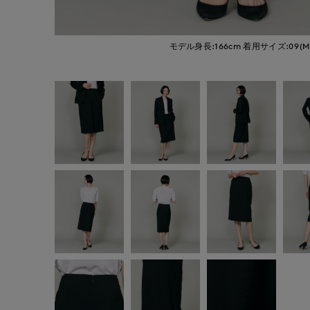
モデル身長:166cm
着用サイズ:09(M