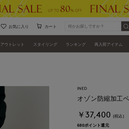
お気に入り
カート
アウトレット
スタイリング
ランキング
再入荷アイテム
INED
オゾン防縮加工
￥37,400
(税込)
680ポイント還元