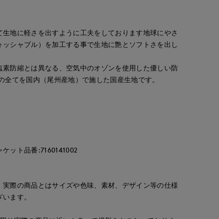
て生地に軽さを出すように工夫をしております地球にやさ
ォッシャブル）を加工する事で生地に艶とソフトさを出し
塩素防縮とは異なる、空気中のオゾンを使用した優しい防
工の全てを国内（尾州産地）で施した国産生地です。
ト品番:7160141002
。実際の商品とはサイズや色味、素材、デザイン等の仕様
ざいます。