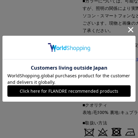
■カラーについては、可能
すが、照明の関係により実
ソコン・スマートフォンな
ございます。現物と画像の
了承ください。
■サイズ表記はあくまで目
セットアップで着られるジ
■品番
60152002
■原産国
中国製
■クオリティ
表地:毛100% 裏地:キュプラ
■取扱い方法