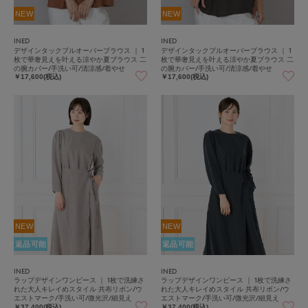
NEW
NEW
INED
INED
デザインタックプルオーバーブラウス ｜ 1
デザインタックプルオーバーブラウス ｜ 1
枚で華奢見えを叶える涼やか夏ブラウス 二
枚で華奢見えを叶える涼やか夏ブラウス 二
の腕カバー/手洗い可/清涼感/着やせ
の腕カバー/手洗い可/清涼感/着やせ
￥17,600(税込)
￥17,600(税込)
NEW
NEW
返品可能
返品可能
INED
INED
ラップデザインワンピース ｜ 1枚で洗練さ
ラップデザインワンピース ｜ 1枚で洗練さ
れた大人キレイめスタイル 共布リボン/ウ
れた大人キレイめスタイル 共布リボン/ウ
エストマーク/手洗い可/微光沢/細見え
エストマーク/手洗い可/微光沢/細見え
￥37,400(税込)
￥37,400(税込)