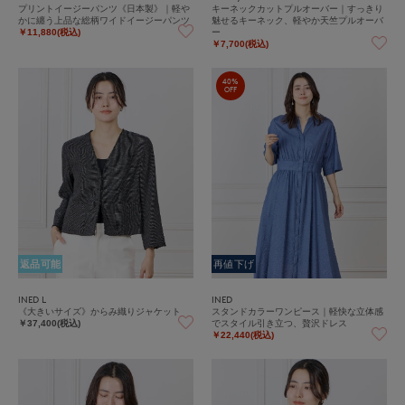
プリントイージーパンツ《日本製》｜軽や
キーネックカットプルオーバー｜すっきり
かに纏う上品な総柄ワイドイージーパンツ
魅せるキーネック、軽やか天竺プルオーバ
ー
￥11,880(税込)
￥7,700(税込)
40%
OFF
返品可能
再値下げ
INED L
INED
《大きいサイズ》からみ織りジャケット
スタンドカラーワンピース｜軽快な立体感
でスタイル引き立つ、贅沢ドレス
￥37,400(税込)
￥22,440(税込)