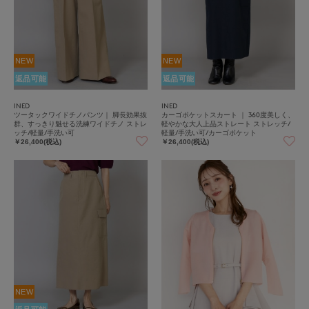
NEW
NEW
返品可能
返品可能
INED
INED
ツータックワイドチノパンツ｜ 脚長効果抜
カーゴポケットスカート ｜ 360度美しく、
群、すっきり魅せる洗練ワイドチノ ストレ
軽やかな大人上品ストレート ストレッチ/
ッチ/軽量/手洗い可
軽量/手洗い可/カーゴポケット
￥26,400(税込)
￥26,400(税込)
NEW