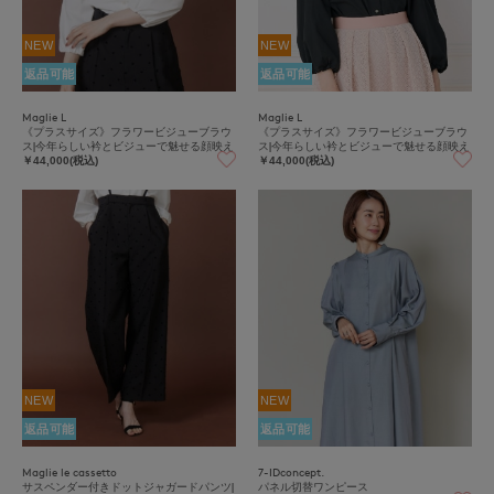
NEW
NEW
返品可能
返品可能
Maglie L
Maglie L
《プラスサイズ》フラワービジューブラウ
《プラスサイズ》フラワービジューブラウ
ス|今年らしい衿とビジューで魅せる顔映え
ス|今年らしい衿とビジューで魅せる顔映え
￥44,000(税込)
￥44,000(税込)
NEW
NEW
返品可能
返品可能
Maglie le cassetto
7-IDconcept.
サスペンダー付きドットジャガードパンツ|
パネル切替ワンピース