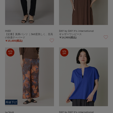
INED
DAY by DAY It's international
【定番】美脚パンツ ｜360度美しく、至高
ギャザーワンピース
の快適テーパード
￥14,960(税込)
￥15,400(税込)
60%
22%
OFF
OFF
再値下げ
Le Souk
DAY by DAY It's international