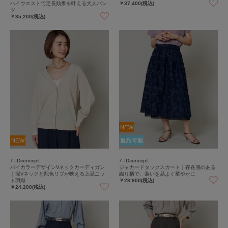
ハイウエストで足長効果を叶える大人パン
￥37,400(税込)
ツ
￥35,200(税込)
NEW
NEW
返品可能
7-IDconcept.
7-IDconcept.
バイカラーデザインVネックカーディガン
ジャカードタックスカート｜存在感のある
｜深Vネックと配色リブが映える上品ニッ
織り柄で、装いを品よく華やかに
ト羽織
￥28,600(税込)
￥24,200(税込)