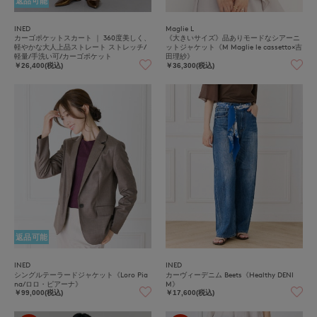
返品可能
INED
Maglie L
カーゴポケットスカート ｜ 360度美しく、
《大きいサイズ》品ありモードなシアーニ
軽やかな大人上品ストレート ストレッチ/
ットジャケット《M Maglie le cassetto×吉
軽量/手洗い可/カーゴポケット
田理紗》
￥26,400(税込)
￥36,300(税込)
返品可能
INED
INED
シングルテーラードジャケット《Loro Pia
カーヴィーデニム Beets《Healthy DENI
na/ロロ・ピアーナ》
M》
￥99,000(税込)
￥17,600(税込)