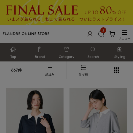
2
メニュー
Top
Brand
Category
Search
Styling
667件
絞込み
並び順