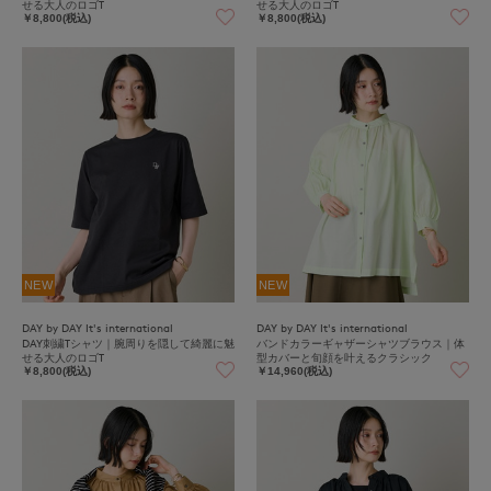
せる大人のロゴT
せる大人のロゴT
￥8,800(税込)
￥8,800(税込)
NEW
NEW
DAY by DAY It's international
DAY by DAY It's international
DAY刺繍Tシャツ｜腕周りを隠して綺麗に魅
バンドカラーギャザーシャツブラウス｜体
せる大人のロゴT
型カバーと旬顔を叶えるクラシック
￥8,800(税込)
￥14,960(税込)