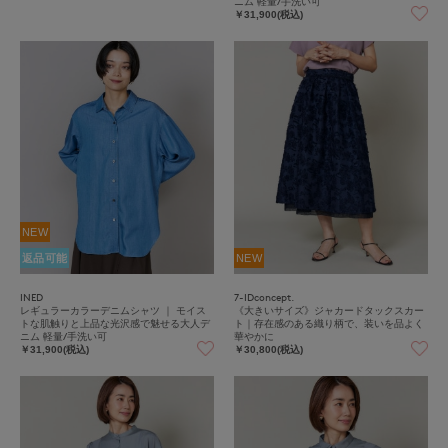
ニム 軽量/手洗い可
￥31,900(税込)
NEW
返品可能
NEW
INED
7-IDconcept.
レギュラーカラーデニムシャツ ｜ モイス
《大きいサイズ》ジャカードタックスカー
トな肌触りと上品な光沢感で魅せる大人デ
ト｜存在感のある織り柄で、装いを品よく
ニム 軽量/手洗い可
華やかに
￥31,900(税込)
￥30,800(税込)