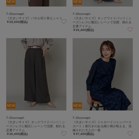
NEW
NEW
7-IDconcept.
7-IDconcept.
《大きいサイズ》パネル切り替えシャツ
《大きいサイズ》タックワイドパンツ｜シ
ーズンレスに幅広いシーンで活躍、頼れる
￥28,600(税込)
定番アイテム
￥26,400(税込)
NEW
NEW
7-IDconcept.
7-IDconcept.
《大きいサイズ》タックワイドパンツ｜シ
《大きいサイズ》ジャカードジャンパース
ーズンレスに幅広いシーンで活躍、頼れる
カート｜奥行きのある織り柄が映える、洗
定番アイテム
練された大人の一着
￥26,400(税込)
￥37,400(税込)