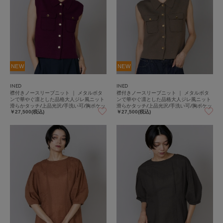
NEW
NEW
INED
INED
襟付きノースリーブニット ｜ メタルボタ
襟付きノースリーブニット ｜ メタルボタ
ンで華やぐ凛とした品格大人ジレ風ニット
ンで華やぐ凛とした品格大人ジレ風ニット
滑らかタッチ/上品光沢/手洗い可/胸ポケッ
滑らかタッチ/上品光沢/手洗い可/胸ポケッ
ト
ト
￥27,500(税込)
￥27,500(税込)