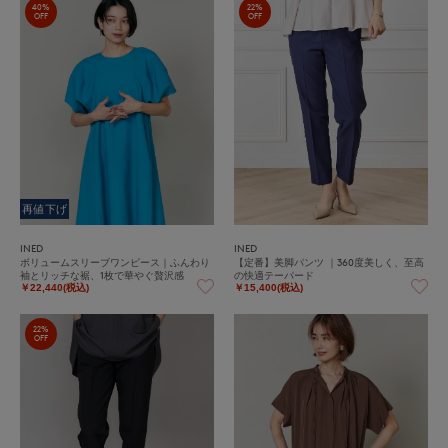
40%
22%
OFF
OFF
再値下げ
INED
INED
ボリュームスリーブワンピース｜ふんわり
【定番】美脚パンツ ｜360度美しく、至高
袖とリッチな裾、1枚で華やぐ贅沢感
の快適テーパード
￥22,440(税込)
￥15,400(税込)
22%
OFF