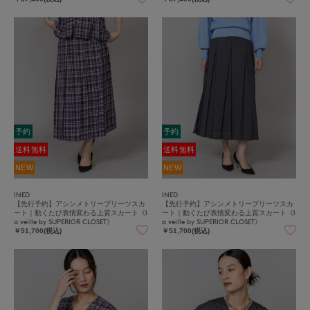
予約
予約
送料無料
送料無料
NEW
NEW
INED
INED
【先行予約】アシンメトリープリーツスカ
【先行予約】アシンメトリープリーツスカ
ート｜動くたび表情変わる上質スカート《l
ート｜動くたび表情変わる上質スカート《l
a veille by SUPERIOR CLOSET》
a veille by SUPERIOR CLOSET》
￥51,700(税込)
￥51,700(税込)