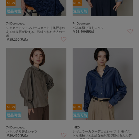
NEW
NEW
返品可能
返品可能
7-IDconcept.
7-IDconcept.
ジャカードジャンパースカート｜奥行きの
パネル切り替えシャツ
ある織り柄が映える、洗練された大人の一
￥26,400(税込)
着
￥35,200(税込)
NEW
NEW
返品可能
返品可能
7-IDconcept.
INED
パネル切り替えシャツ
レギュラーカラーデニムシャツ ｜ モイス
トな肌触りと上品な光沢感で魅せる大人デ
￥26,400(税込)