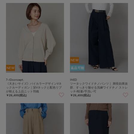
NEW
NEW
返品可能
7-IDconcept.
INED
《大きいサイズ》バイカラーデザインVネ
ツータックワイドチノパンツ｜ 脚長効果抜
ックカーディガン｜深Vネックと配色リブ
群、すっきり魅せる洗練ワイドチノ ストレ
が映える上品ニット羽織
ッチ/軽量/手洗い可
￥26,400(税込)
￥26,400(税込)