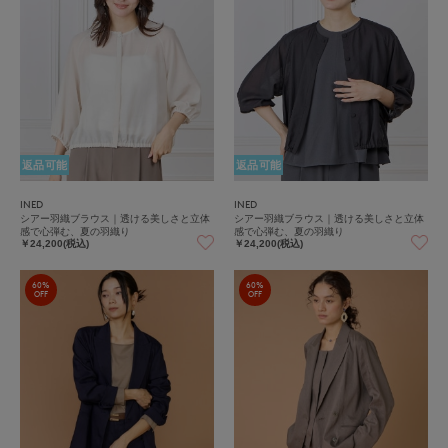
返品可能
返品可能
INED
INED
シアー羽織ブラウス｜透ける美しさと立体
シアー羽織ブラウス｜透ける美しさと立体
感で心弾む、夏の羽織り
感で心弾む、夏の羽織り
￥24,200(税込)
￥24,200(税込)
60%
60%
OFF
OFF