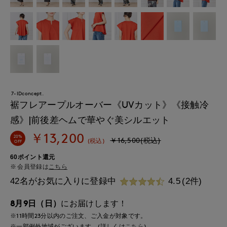
7-IDconcept.
裾フレアープルオーバー《UVカット》《接触冷
感》|前後差ヘムで華やぐ美シルエット
￥13,200
20%
￥16,500(税込)
(税込)
OFF
60ポイント還元
会員登録は
こちら
42名がお気に入りに登録中
4.5
(2件)
8月9日（日）
にお届けします！
※11時間
23分
以内
のご注文、ご入金が対象です。
※一部例外地域がございます。(詳しくは
こちら
)