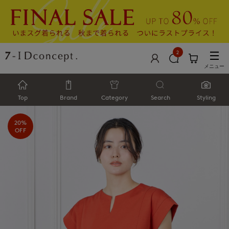
2
メニュー
Top
Brand
Category
Search
Styling
20%
OFF