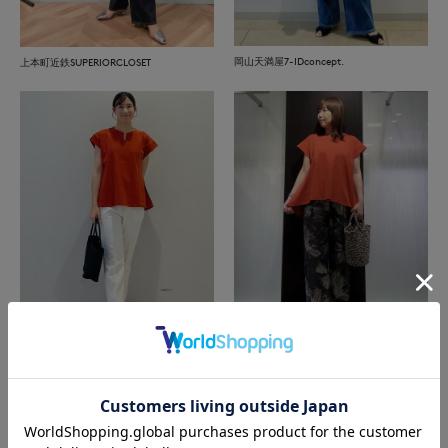
岡山天満屋7-IDconcept.
上本町近鉄SUPERIORCLOSET
岡山天満屋7-IDconcept.
函館丸井今井INED
もっと見る