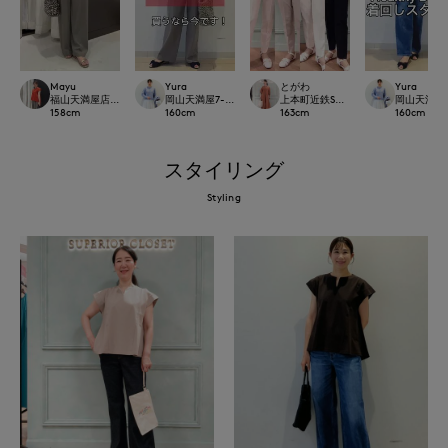
Mayu
Yura
とがわ
Yura
福山天満屋店INED/7-IDconcept./Maglie
岡山天満屋7-IDconcept.
上本町近鉄SUPERIORCLOSET
岡山天満屋7-I
158
cm
160
cm
163
cm
160
cm
スタイリング
Styling