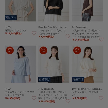
再値下げ
INED
DAY by DAY It's international
7-IDconcept.
麻調タックブラウス
バックタックＴブラウス
《大きいサイズ》裾フレア
《グランサッカー》
ープルオーバー《UVカッ
￥16,940(税込)
ト》《接触冷感》|前後差ヘ
￥3,168(税込)
ムで華やぐ美シルエット
￥14,960(税込)
80%
50%
60%
OFF
OFF
OFF
再値下げ
再値下げ
INED
7-IDconcept.
DAY by DAY It's international
ハイカウントフラノ ウエス
《大きいサイズ》フロント
ラグランスリーブプルオー
トタックブラウス
タックプルオーバー《日本
バー
製》｜涼やかに映える上品
￥6,380(税込)
￥5,588(税込)
トップス
￥10,450(税込)