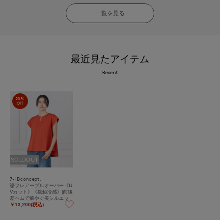
一覧を見る
最近見たアイテム
Recent
20%
OFF
SOLDOUT
7-IDconcept.
裾フレアープルオーバー《U
Vカット》《接触冷感》|前後
差ヘムで華やぐ美シルエッ
ト
￥13,200(税込)