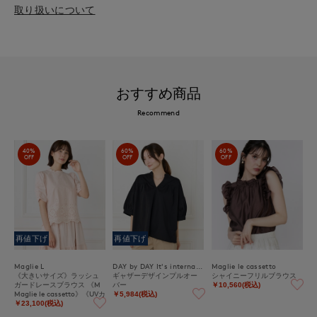
取り扱いについて
おすすめ商品
Recommend
40%
60%
60%
OFF
OFF
OFF
再値下げ
再値下げ
Maglie L
DAY by DAY It's international
Maglie le cassetto
《大きいサイズ》ラッシュ
ギャザーデザインプルオー
シャイニーフリルブラウス
ガードレースブラウス 《M
バー
￥10,560(税込)
Maglie le cassetto》《UVカ
￥5,984(税込)
ット・撥水加工》
￥23,100(税込)