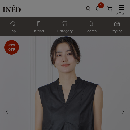
2
メニュー
Top
Brand
Category
Search
Styling
40%
OFF