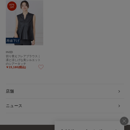
40%
OFF
再値下げ
INED
切り替えフレアブラウス｜
凛と涼しげな美シルエット
のシアータッチ
￥15,180(税込)
店舗
ニュース