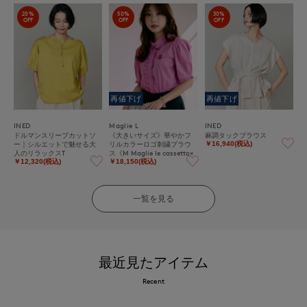
20%
50%
30%
OFF
OFF
OFF
再値下げ
再値下げ
INED
Maglie L
INED
ドルマンスリーブカットソ
《大きいサイズ》華やかフ
麻調タックブラウス
ー｜シルエットで魅せる大
リルカラーロゴ刺繍ブラウ
￥16,940(税込)
人のリラックスT
ス《M Maglie le cassetto×
冨張愛》
￥12,320(税込)
￥18,150(税込)
一覧を見る
最近見たアイテム
Recent