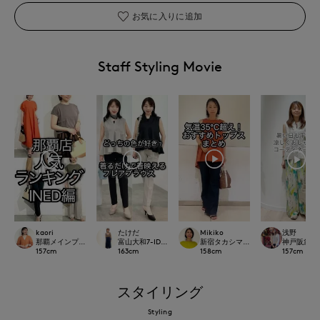
お気に入りに追加
Staff Styling Movie
Mikiko
kaori
たけだ
浅野
新宿タカシマヤSUPERIOR CLOSET
那覇メインプレイスI.T.'S.international
富山大和7-IDconcept.
神戸阪急SUP
158
cm
157
cm
163
cm
157
cm
スタイリング
Styling