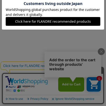
07(7号)
残り1点
09(9号)
残りわずか