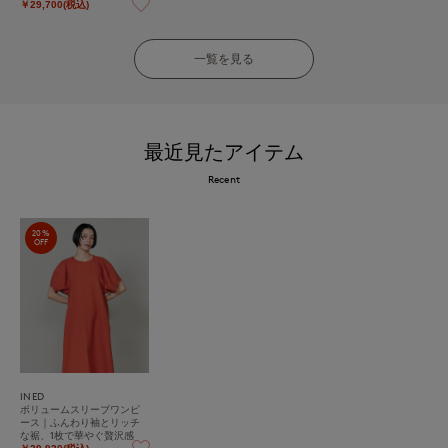
る優雅な一着
￥29,700(税込)
一覧を見る
最近見たアイテム
Recent
20%
OFF
INED
ボリュームスリーブワンピ
ース｜ふんわり袖とリッチ
な裾、1枚で華やぐ贅沢感