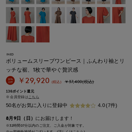
INED
ボリュームスリーブワンピース｜ふんわり袖とリ
ッチな裾、1枚で華やぐ贅沢感
￥29,920
20%
￥37,400(税込)
(税込)
OFF
136ポイント還元
会員登録は
こちら
50名がお気に入りに登録中
4.0
(7件)
8月9日（日）
にお届けします！
※32時間
07分
以内
のご注文、ご入金が対象です。
※一部例外地域がございます。(詳しくは
こちら
)