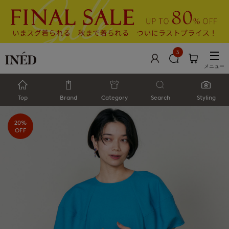
3
メニュー
Top
Brand
Category
Search
Styling
20%
OFF