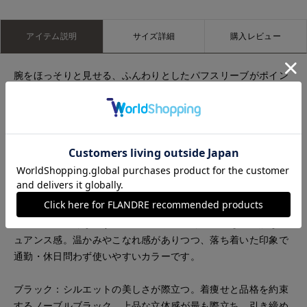
アイテム説明
サイズ詳細
購入レビュー
腕をほっそりと見せる、ふんわりとしたパフスリーブがポイン
トのワンピース。
オレンジ：1枚でドラマチック。ひと目で惹きつけられる、夏の
主役ワンピース。
ターコイズ：パッと顔周りを明るく見せ、夏らしい清涼感と華
やかさを両立できる印象的なカラーです。
ブラウン：重くならず、夏～秋口まで長く着用できる絶妙なニ
ュアンス感。温かみやこなれ感がありつつ、落ち着いた印象で
通勤・休日問わず使いやすいカラーです。
ブラック：シルエットの美しさが際立つ。着痩せと品格を約束
するノーブルブラック。上品な立体感が最も際立ち、引き締め