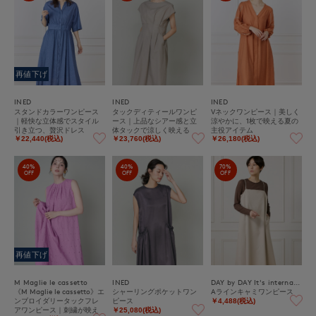
再値下げ
INED
INED
INED
スタンドカラーワンピース
タックディティールワンピ
Vネックワンピース｜美しく
｜軽快な立体感でスタイル
ース｜上品なシアー感と立
涼やかに、1枚で映える夏の
引き立つ、贅沢ドレス
体タックで涼しく映える
主役アイテム
￥22,440(税込)
￥23,760(税込)
￥26,180(税込)
40%
40%
70%
OFF
OFF
OFF
再値下げ
M Maglie le cassetto
INED
DAY by DAY It's international
《M Maglie le cassetto》エ
シャーリングポケットワン
Aラインキャミワンピース
ンブロイダリータックフレ
ピース
￥4,488(税込)
アワンピース｜刺繍が映え
￥25,080(税込)