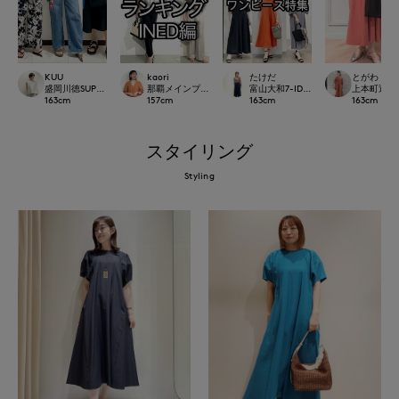
KUU
kaori
たけだ
とがわ
盛岡川徳SUPERIOR CLOSET
那覇メインプレイスI.T.'S.international
富山大和7-IDconcept.
上本町近鉄SU
163
cm
157
cm
163
cm
163
cm
スタイリング
Styling