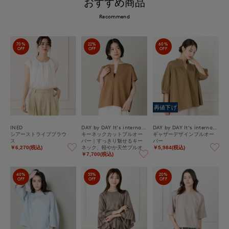
おすすめ商品
Recommend
70%
22%
60%
OFF
OFF
OFF
再値下げ
INED
DAY by DAY It's international
DAY by DAY It's international
シアーストライプブラウ
キーネックカットプルオー
ギャザーデザインプルオー
ス
バー｜すっきり魅せるキー
バー
ネック、軽やか天竺プルオ
￥6,270(税込)
￥5,984(税込)
ーバー
￥7,700(税込)
40%
33%
20%
OFF
OFF
OFF