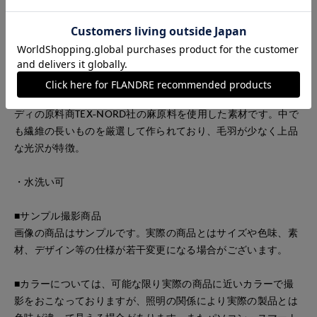
る嬉しいデザイン。クロップド丈で一枚で着用するのはもちろ
ん、ボタンを開けてラフに羽織るなど、気分に合わせてさまざ
まな着こなしをお楽しみいただけます。
■素材
le lin zephyr（ル・ラン ゼフィール）は、フランス・ノルマン
ディの原料商TEX-NORD社の麻原料を使用した素材です。中で
も繊維の長いものを厳選して作られており、毛羽が少なく上品
な光沢が特徴。
・水洗い可
■サンプル撮影商品
画像の商品はサンプルです。実際の商品とはサイズや色味、素
材、デザイン等の仕様が若干変更になる場合がございます。
■カラーについては、可能な限り実際の商品に近いカラーで撮
影をおこなっておりますが、照明の関係により実際の製品とは