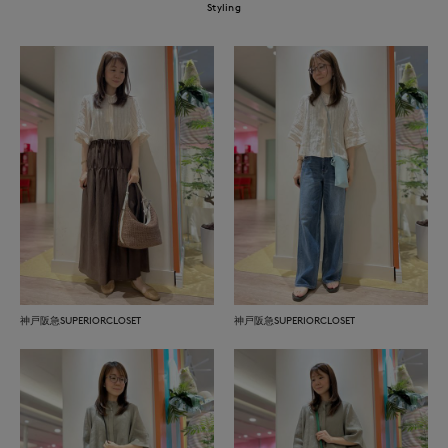
Styling
神戸阪急SUPERIORCLOSET
神戸阪急SUPERIORCLOSET