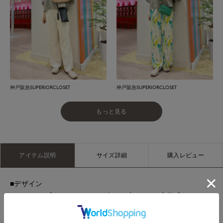
神戸阪急SUPERIORCLOSET
神戸阪急SUPERIORCLOSET
もっと見る
アイテム説明
サイズ詳細
購入レビュー
■デザイン
リラックス感あるリネンのデザインブラウス。立体感あるシル
エットに程よいボリューム感で動きを出した袖がポイント。気
になる二の腕もカバーでき、肌離れが良く、暑い夏まで着られ