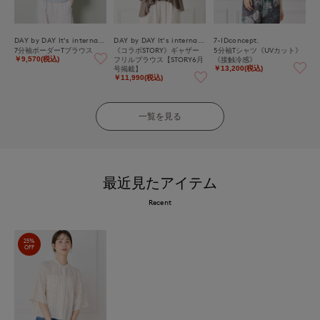
DAY by DAY It's international
DAY by DAY It's international
7-IDconcept.
7分袖ボーダーTブラウス
《コラボSTORY》ギャザー
5分袖Tシャツ《UVカット》
フリルブラウス【STORY6月
《接触冷感》
￥9,570(税込)
号掲載】
￥13,200(税込)
￥11,990(税込)
一覧を見る
最近見たアイテム
Recent
25%
OFF