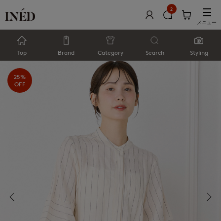
2
メニュー
Top
Brand
Category
Search
Styling
25%
OFF