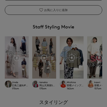
お気に入りに追加
Staff Styling Movie
Michino
Jinda
tanaka
kaori
那覇メインプレイスI.T.'S.internation
広島三越SUPERIORCLOSET
岡山天満屋SUPERIORCLOSET
那覇メインプレイ
162
cm
170
cm
170
cm
157
cm
スタイリング