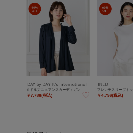
40%
60%
OFF
OFF
DAY by DAY It's international
INED
ミドル丈ニュアンスカーディガン
フレンチスリーブト
￥7,788(税込)
￥4,796(税込)