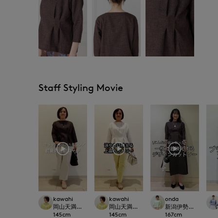
Staff Styling Movie
kawahi
kawahi
onda
岡山天満屋7-IDconcept.
岡山天満屋7-IDconcept.
新潟伊勢丹7-IDconc
145
cm
145
cm
167
cm