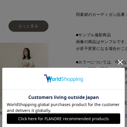
同素材のカーディガン品番：70
もっと見る
■サンプル撮影商品
画像の商品はサンプルです
が若干変更になる場合がご
■カラーについては、可能
すが、照明の関係により実
ソコン・スマートフォンな
ございます。現物と画像の
了承ください。
■サイズ表記はあくまで目
高松三越INED
同素材のカーディガンはこ
■品番