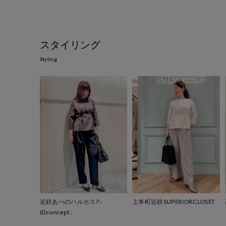
スタイリング
Styling
近鉄あべのハルカス7-
上本町近鉄SUPERIORCLOSET
IDconcept.