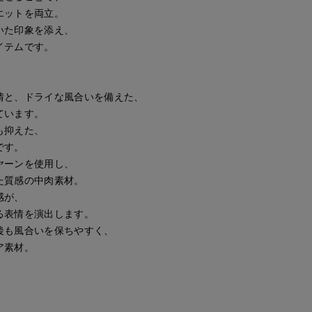
エットを両立。
いた印象を添え、
イテムです。
情と、ドライな風合いを備えた、
ています。
も抑えた、
です。
ヤーンを使用し、
た質感の中肉素材。
感が、
る表情を演出します。
後も風合いを保ちやすく、
ア素材。