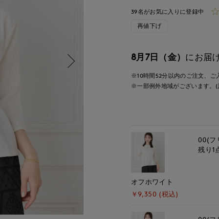
39名がお気に入りに登録中
再値下げ
8月7日（金）
にお届
※10時間
52分
以内
のご注文、ご
※一部例外地域がございます。(
00(フ
残り1
オフホワイト
￥9,350 (税込)