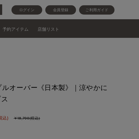
ログイン
会員登録
ご利用ガイド
予約アイテム
店舗リスト
プルオーバー《日本製》｜涼やかに
プス
税込)
￥18,700(税込)