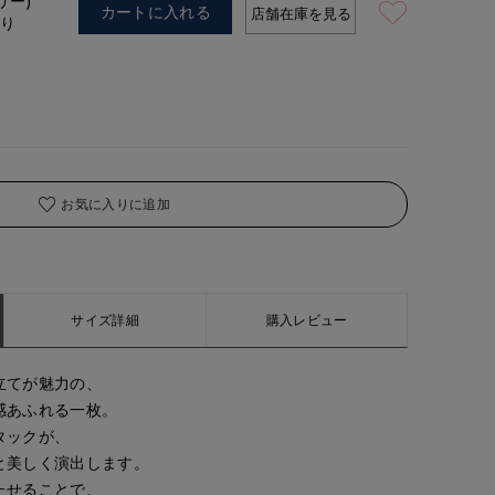
リー)
着用サイズ:00(M)
カートに入れる
店舗在庫を見る
あり
お気に入りに追加
サイズ詳細
購入レビュー
立てが魅力の、
感あふれる一枚。
タックが、
と美しく演出します。
たせることで、