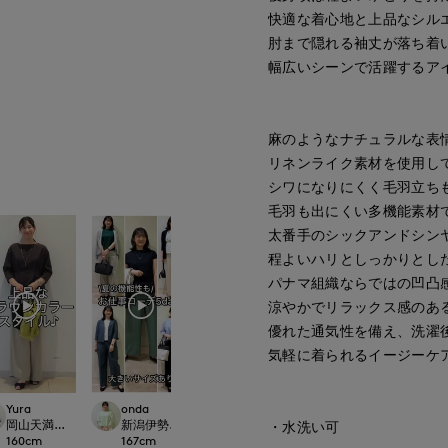
快適な着心地と上品なシル
肘まで隠れる袖丈が落ち着
幅広いシーンで活躍するア
麻のようなナチュラルな表
リネンライク素材を使用し
シワになりにくく毛羽立ち
毛羽も出にくい多機能素材
太番手のシックアンドシン
程よいハリとしっかりとし
パナマ組織ならではの凹凸
涼やかでリラックス感のあ
優れた通気性を備え、洗濯
気軽に着られるイージーケ
Yura
onda
onda
ept.
岡山天満屋7-IDconcept.
新潟伊勢丹7-IDconcept.
新潟伊勢丹7-IDconcept.
・水洗い可
160
cm
167
cm
167
cm