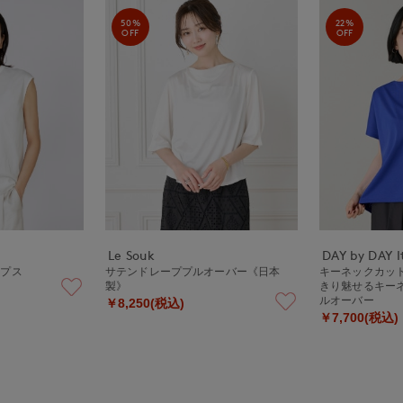
50%
22%
OFF
OFF
Le Souk
DAY by DAY It
ップス
サテンドレーププルオーバー《日本
キーネックカッ
製》
きり魅せるキー
ルオーバー
￥8,250(税込)
￥7,700(税込)