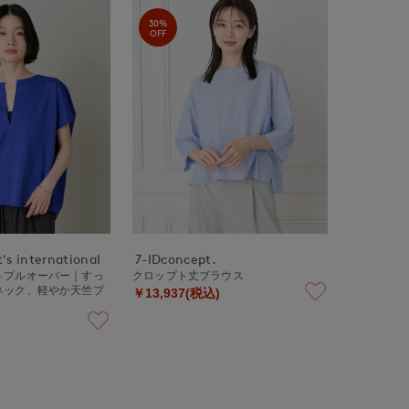
30%
OFF
's international
7-IDconcept.
トプルオーバー｜すっ
クロップト丈ブラウス
ネック、軽やか天竺プ
￥13,937(税込)