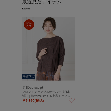
最近見たアイテム
Recent
50%
OFF
再値下げ
7-IDconcept.
フロントタックプルオーバー《日本
製》｜涼やかに映える上品トップス
￥9,350(税込)