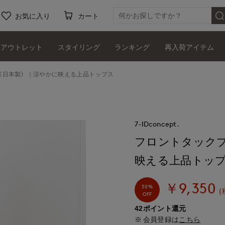
お気に入り
カート
アウトレット
スタイリング
ランキング
再入荷アイテム
《日本製》｜涼やかに映える上品トップス
7-IDconcept.
フロントタック
映える上品トッ
￥9,350
50%
(
OFF
42ポイント還元
会員登録は
こちら