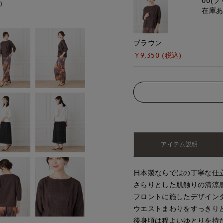
00(フ
)
モデル身長:168cm
在庫
ブラウン
￥9,350 (税込)
アイテム説明
日本製ならではの丁寧な仕
さらりとした肌触りの清涼
フロントに施したデザイン
ウエストまわりをすっきり
後身頃は程よいゆとりを持