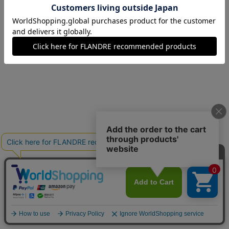
07(7号)
残り1点
09(9号)
残りわずか