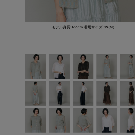
モデル身長:166cm
着用サイズ:09(M)