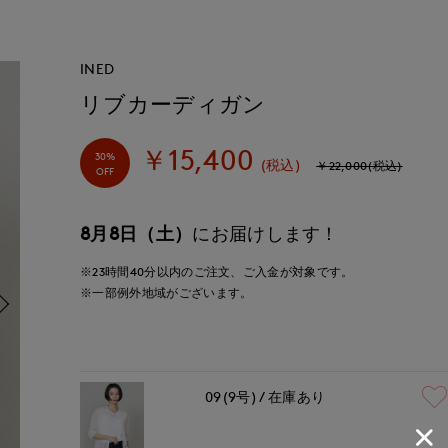
INED
リブカーディガン
￥15,400
30%
(税込)
￥22,000(税込)
OFF
8月8日（土）
にお届けします！
※23時間
40分
以内
のご注文、ご入金が対象です。
※一部例外地域がございます。
09(9号)
在庫あり