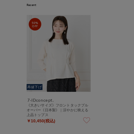
Recent
50%
OFF
再値下げ
7-IDconcept.
《大きいサイズ》フロントタックプル
オーバー《日本製》｜涼やかに映える
上品トップス
￥10,450(税込)