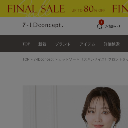
2
お知らせ
TOP
新着
ブランド
アイテム
詳細検索
TOP
7-IDconcept.
カットソー
《大きいサイズ》フロントタ