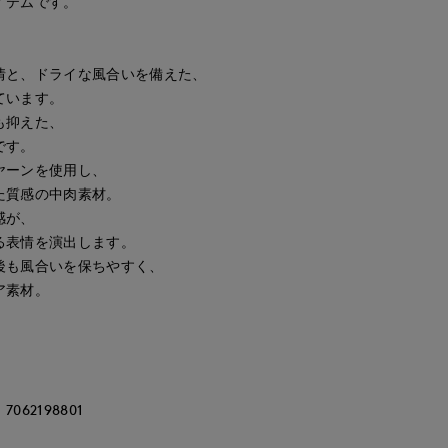
イテムです。
情と、ドライな風合いを備えた、
ています。
も抑えた、
です。
ヤーンを使用し、
た質感の中肉素材。
感が、
る表情を演出します。
後も風合いを保ちやすく、
ア素材。
62198801