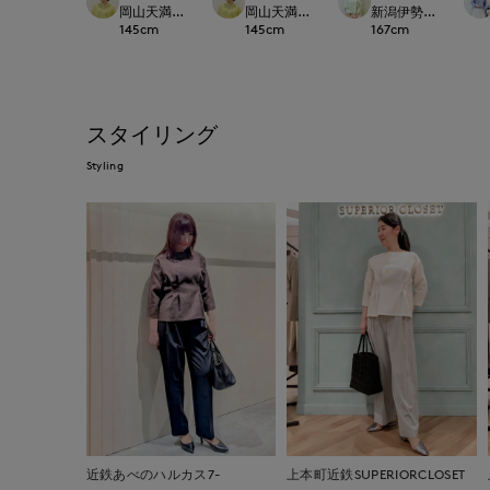
岡山天満屋7-IDconcept.
岡山天満屋7-IDconcept.
新潟伊勢丹7-IDconc
145
cm
145
cm
167
cm
スタイリング
Styling
近鉄あべのハルカス7-
上本町近鉄SUPERIORCLOSET