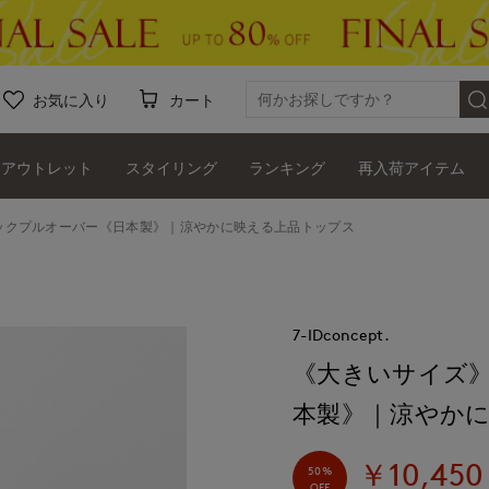
お気に入り
カート
アウトレット
スタイリング
ランキング
再入荷アイテム
ックプルオーバー《日本製》｜涼やかに映える上品トップス
7-IDconcept.
《大きいサイズ
本製》｜涼やか
￥10,450
50%
OFF