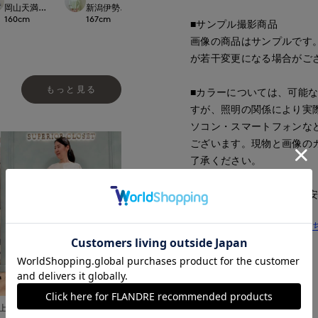
ept.
岡山天満屋7-IDconcept.
新潟伊勢丹7-IDconcept.
新潟伊勢丹7-IDconcept.
160
cm
167
cm
167
cm
■サンプル撮影商品
画像の商品はサンプルです
が若干変更になる場合がご
もっと見る
■カラーについては、可能
すが、照明の関係により実
ソコン・スマートフォンな
ございます。現物と画像の
了承ください。
■サイズ表記はあくまで目
同素材のカーディガンはこ
■品番
62190802
■原産国
日本製
上本町近鉄SUPERIORCLOSET