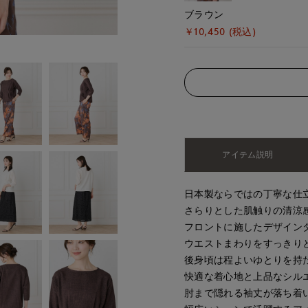
ブラウン
￥10,450 (税込)
アイテム説明
日本製ならではの丁寧な仕
さらりとした肌触りの清涼
フロントに施したデザイン
ウエストまわりをすっきり
後身頃は程よいゆとりを持
快適な着心地と上品なシル
肘まで隠れる袖丈が落ち着