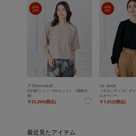
20%
60%
OFF
OFF
7-IDconcept.
Le Souk
5分袖Tシャツ《UVカット》《接触冷
《大きいサイズ》ギ
感》
ルオーバー
￥13,200(税込)
￥7,612(税込)
最近見たアイテム