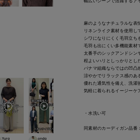
幅広いシーンで活躍するア
麻のようなナチュラルな表
リネンライク素材を使用し
シワになりにくく毛羽立ち
毛羽も出にくい多機能素材
太番手のシックアンドシン
程よいハリとしっかりとし
パナマ組織ならではの凹凸
涼やかでリラックス感のあ
優れた通気性を備え、洗濯
気軽に着られるイージーケ
・水洗い可
同素材のカーディガン品番：70
Yura
onda
onda