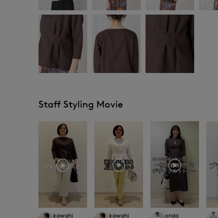
Staff Styling Movie
kawahi
kawahi
onda