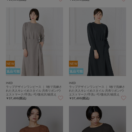
NEW
NEW
返品可能
返品可能
INED
INED
ラップデザインワンピース ｜ 1枚で洗練さ
ラップデザインワンピース ｜ 1枚で洗練さ
れた大人キレイめスタイル 共布リボン/ウ
れた大人キレイめスタイル 共布リボン/ウ
エストマーク/手洗い可/微光沢/細見え
エストマーク/手洗い可/微光沢/細見え
￥37,400(税込)
￥37,400(税込)