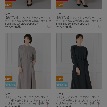
NEW
NEW
INED
INED
【先行予約】アシンメトリープリーツスカ
【先行予約】アシンメトリープリーツスカ
ート｜動くたび表情変わる上質スカート《l
ート｜動くたび表情変わる上質スカート《l
a veille by SUPERIOR CLOSET》
a veille by SUPERIOR CLOSET》
￥51,700(税込)
￥51,700(税込)
NEW
NEW
返品可能
返品可能
INED L
INED L
《大きいサイズ》ラップデザインワンピー
《大きいサイズ》ラップデザインワンピー
ス ｜ 1枚で洗練された大人キレイめスタイ
ス ｜ 1枚で洗練された大人キレイめスタイ
ル 共布リボン/ウエストマーク/手洗い可/
ル 共布リボン/ウエストマーク/手洗い可/
微光沢/細見え
微光沢/細見え
￥39,600(税込)
￥39,600(税込)