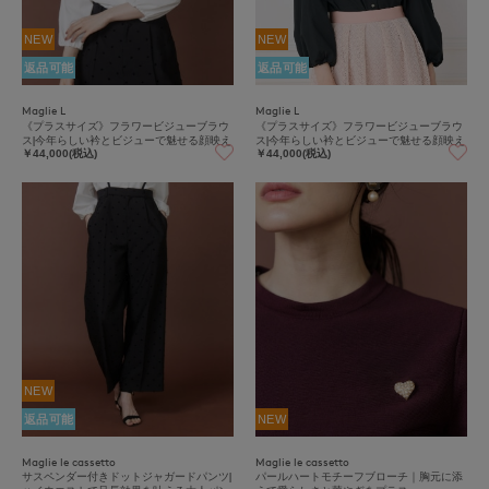
NEW
NEW
返品可能
返品可能
Maglie L
Maglie L
《プラスサイズ》フラワービジューブラウ
《プラスサイズ》フラワービジューブラウ
ス|今年らしい衿とビジューで魅せる顔映え
ス|今年らしい衿とビジューで魅せる顔映え
￥44,000(税込)
￥44,000(税込)
NEW
返品可能
NEW
Maglie le cassetto
Maglie le cassetto
サスペンダー付きドットジャガードパンツ|
パールハートモチーフブローチ｜胸元に添