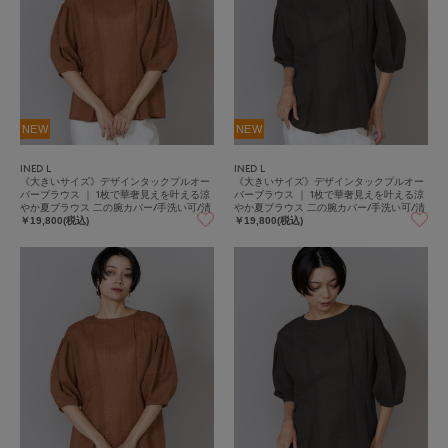
NEW
NEW
INED L
INED L
《大きいサイズ》デザインタックプルオー
《大きいサイズ》デザインタックプルオー
バーブラウス ｜ 1枚で華奢見えを叶える涼
バーブラウス ｜ 1枚で華奢見えを叶える涼
やか夏ブラウス 二の腕カバー/手洗い可/清
やか夏ブラウス 二の腕カバー/手洗い可/清
涼感/着やせ
涼感/着やせ
￥19,800(税込)
￥19,800(税込)