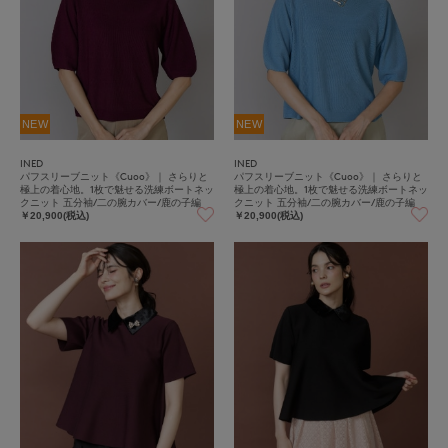
NEW
NEW
INED
INED
パフスリーブニット《Cuoo》｜ さらりと
パフスリーブニット《Cuoo》｜ さらりと
極上の着心地。1枚で魅せる洗練ボートネッ
極上の着心地。1枚で魅せる洗練ボートネッ
クニット 五分袖/二の腕カバー/鹿の子編
クニット 五分袖/二の腕カバー/鹿の子編
み/ホールガーメント/快適素材
み/ホールガーメント/快適素材
￥20,900(税込)
￥20,900(税込)