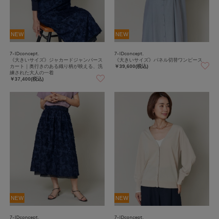
NEW
NEW
7-IDconcept.
7-IDconcept.
《大きいサイズ》ジャカードジャンパース
《大きいサイズ》パネル切替ワンピース
カート｜奥行きのある織り柄が映える、洗
￥39,600(税込)
練された大人の一着
￥37,400(税込)
NEW
NEW
7-IDconcept.
7-IDconcept.