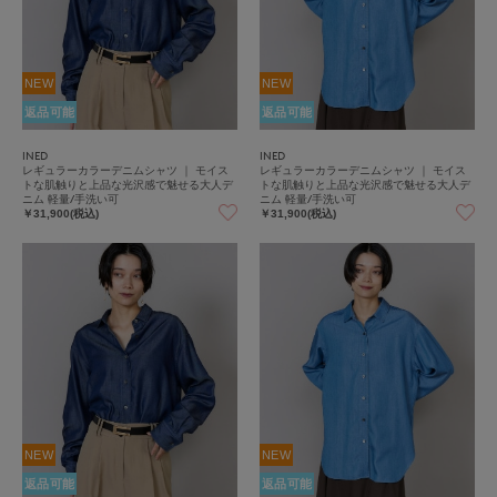
NEW
NEW
返品可能
返品可能
INED
INED
レギュラーカラーデニムシャツ ｜ モイス
レギュラーカラーデニムシャツ ｜ モイス
トな肌触りと上品な光沢感で魅せる大人デ
トな肌触りと上品な光沢感で魅せる大人デ
ニム 軽量/手洗い可
ニム 軽量/手洗い可
￥31,900(税込)
￥31,900(税込)
NEW
NEW
返品可能
返品可能