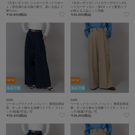
《大きいサイズ》ジャカードタックスカー
《大きいサイズ》バイカラーデザインVネ
ト｜存在感のある織り柄で、装いを品よく
ックカーディガン｜深Vネックと配色リブ
華やかに
が映える上品ニット羽織
￥30,800(税込)
￥26,400(税込)
NEW
NEW
返品可能
返品可能
INED
INED
ツータックワイドチノパンツ｜ 脚長効果抜
ツータックワイドチノパンツ｜ 脚長効果抜
群、すっきり魅せる洗練ワイドチノ ストレ
群、すっきり魅せる洗練ワイドチノ ストレ
ッチ/軽量/手洗い可
ッチ/軽量/手洗い可
￥26,400(税込)
￥26,400(税込)