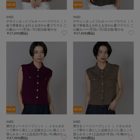
NEW
NEW
INED
INED
デザインタックプルオーバーブラウス ｜ 1
デザインタックプルオーバーブラウス ｜ 1
枚で華奢見えを叶える涼やか夏ブラウス 二
枚で華奢見えを叶える涼やか夏ブラウス 二
の腕カバー/手洗い可/清涼感/着やせ
の腕カバー/手洗い可/清涼感/着やせ
￥17,600(税込)
￥17,600(税込)
NEW
NEW
INED
INED
襟付きノースリーブニット ｜ メタルボタ
襟付きノースリーブニット ｜ メタルボタ
ンで華やぐ凛とした品格大人ジレ風ニット
ンで華やぐ凛とした品格大人ジレ風ニット
滑らかタッチ/上品光沢/手洗い可/胸ポケッ
滑らかタッチ/上品光沢/手洗い可/胸ポケッ
ト
ト
￥27,500(税込)
￥27,500(税込)