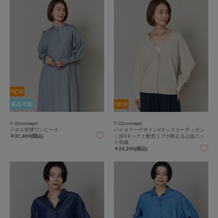
NEW
返品可能
NEW
7-IDconcept.
7-IDconcept.
パネル切替ワンピース
バイカラーデザインVネックカーディガン
｜深Vネックと配色リブが映える上品ニッ
￥37,400(税込)
ト羽織
￥24,200(税込)