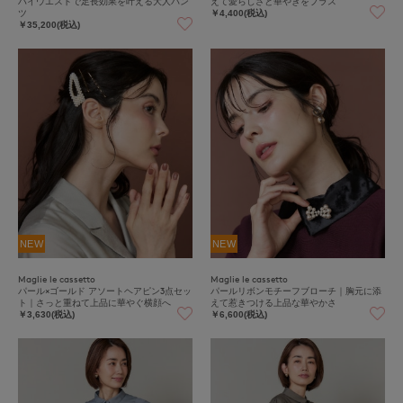
ハイウエストで足長効果を叶える大人パン
えて愛らしさと華やぎをプラス
ツ
￥4,400(税込)
￥35,200(税込)
NEW
NEW
Maglie le cassetto
Maglie le cassetto
パール×ゴールド アソートヘアピン3点セッ
パールリボンモチーフブローチ｜胸元に添
ト｜さっと重ねて上品に華やぐ横顔へ
えて惹きつける上品な華やかさ
￥3,630(税込)
￥6,600(税込)