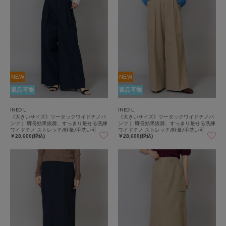
NEW
NEW
返品可能
返品可能
INED L
INED L
《大きいサイズ》ツータックワイドチノパ
《大きいサイズ》ツータックワイドチノパ
ンツ｜ 脚長効果抜群、すっきり魅せる洗練
ンツ｜ 脚長効果抜群、すっきり魅せる洗練
ワイドチノ ストレッチ/軽量/手洗い可
ワイドチノ ストレッチ/軽量/手洗い可
￥28,600(税込)
￥28,600(税込)