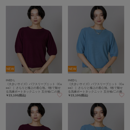
NEW
NEW
INED L
INED L
《大きいサイズ》パフスリーブニット《Cu
《大きいサイズ》パフスリーブニット《Cu
oo》｜ さらりと極上の着心地。1枚で魅せ
oo》｜ さらりと極上の着心地。1枚で魅せ
る洗練ボートネックニット 五分袖/二の腕
る洗練ボートネックニット 五分袖/二の腕
カバー/鹿の子編み/ホールガーメント/快適
カバー/鹿の子編み/ホールガーメント/快適
￥23,100(税込)
￥23,100(税込)
素材
素材