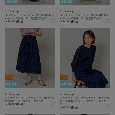
返品可能
返品可能
7-IDconcept.
7-IDconcept.
タックワイドパンツ｜シーズンレスに幅広
タックワイドパンツ｜シーズンレスに幅広
いシーンで活躍、頼れる定番アイテム
いシーンで活躍、頼れる定番アイテム
￥24,200(税込)
￥24,200(税込)
NEW
NEW
返品可能
返品可能
7-IDconcept.
7-IDconcept.
ジャカードタックスカート｜存在感のある
ジャカードジャンパースカート｜奥行きの
織り柄で、装いを品よく華やかに
ある織り柄が映える、洗練された大人の一
着
￥28,600(税込)
￥35,200(税込)