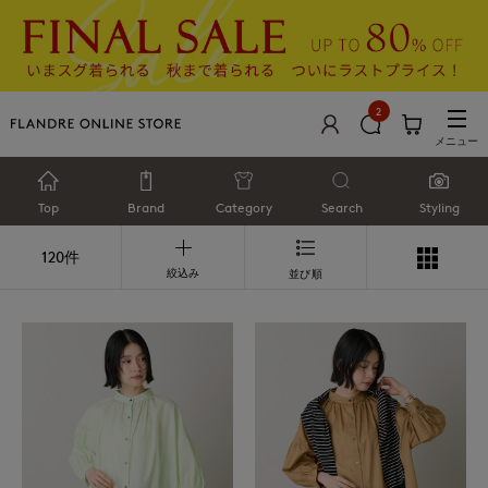
2
メニュー
Top
Brand
Category
Search
Styling
120件
絞込み
並び順