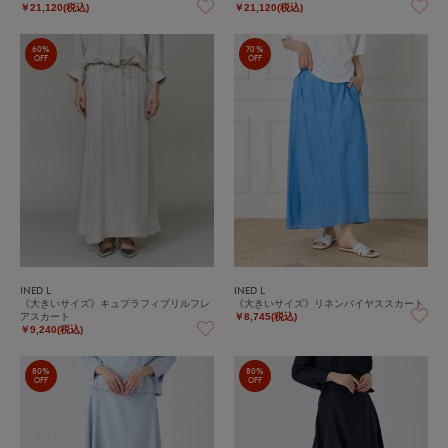
￥21,120(税込)
￥21,120(税込)
60%
70%
OFF
OFF
INED L
INED L
《大きいサイズ》キュプラフィブリルフレ
《大きいサイズ》リネンバイヤススカート
アスカート
￥8,745(税込)
￥9,240(税込)
80%
80%
OFF
OFF