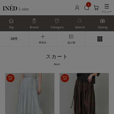
2
メニュー
Top
Brand
Category
Search
Styling
28件
絞込み
並び順
スカート
Skirt
30%
30%
OFF
OFF