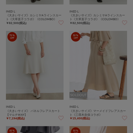
INED L
INED L
《大きいサイズ》カシミヤAラインスカー
《大きいサイズ》カシミヤAラインスカー
ト《大草直子コラボ》《COLOMBO》
ト《大草直子コラボ》《COLOMBO》
￥82,500(税込)
￥82,500(税込)
70%
50%
OFF
OFF
SOLDOUT
INED L
INED L
《大きいサイズ》 パネルフレアスカート
《大きいサイズ》マーメイドフレアスカー
【マルチWAY】
ト《三尋木奈保コラボ》
￥7,194(税込)
￥15,400(税込)
50%
50%