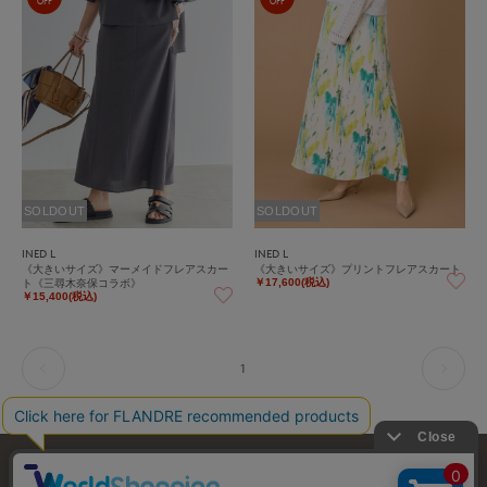
OFF
OFF
SOLDOUT
SOLDOUT
INED L
INED L
《大きいサイズ》マーメイドフレアスカー
《大きいサイズ》プリントフレアスカート
ト《三尋木奈保コラボ》
￥17,600(税込)
￥15,400(税込)
1