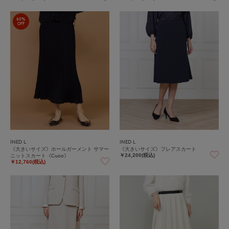
60%
OFF
INED L
INED L
《大きいサイズ》ホールガーメント サマー
《大きいサイズ》フレアスカート
ニットスカート《Cuoo》
￥24,200(税込)
￥12,760(税込)