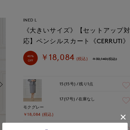
INED L
《大きいサイズ》【セットアップ
応】ペンシルスカート《CERRUTI》
￥18,084
40%
(税込)
￥30,140(税込)
OFF
15(15号)
残り1点
17(17号)
在庫なし
モクグレー
￥18,084 (税込)
15(15号)
在庫なし