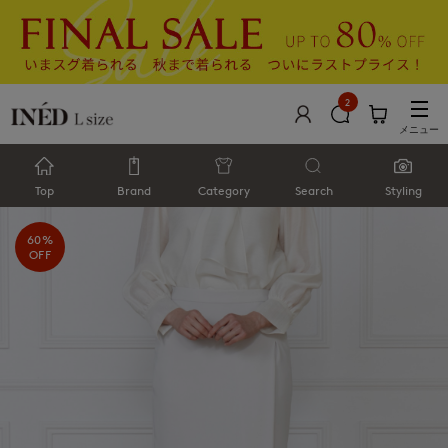
2
メニュー
Top
Brand
Category
Search
Styling
60%
OFF