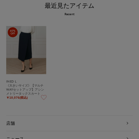
最近見たアイテム
Recent
60%
OFF
INED L
《大きいサイズ》【マルチ
WAYセットアップ】アシン
メトリータックスカート
￥10,076(税込)
店舗
ニュース