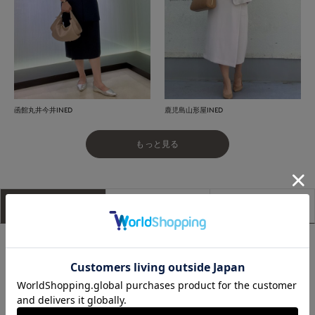
函館丸井今井INED
鹿児島山形屋INED
もっと見る
アイテム説明
サイズ詳細
購入レビュー
【セレモニー 卒園式 卒業式 入園式 入学式 フォーマル ハレの
日】
ラップ風アシンメトリータックデザインのストレートラインス
カート。バックにはベントスリットを採用し、動きやすさも