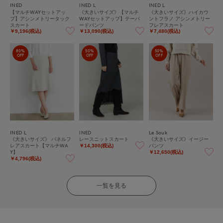
INED
INED L
INED L
【マルチWAYセットアッ
《大きいサイズ》【マルチ
《大きいサイズ》ハイカウ
プ】アシンメトリータック
WAYセットアップ】テーパ
ントフラノ アシンメトリー
スカート
ードパンツ
フレアスカート
￥9,196(税込)
￥13,090(税込)
￥7,480(税込)
80%
50%
50%
OFF
OFF
OFF
INED L
INED
Le Souk
《大きいサイズ》 パネルフ
レースニットスカート
《大きいサイズ》イージー
レアスカート【マルチWA
パンツ
￥14,300(税込)
Y】
￥12,650(税込)
￥4,796(税込)
一覧を見る