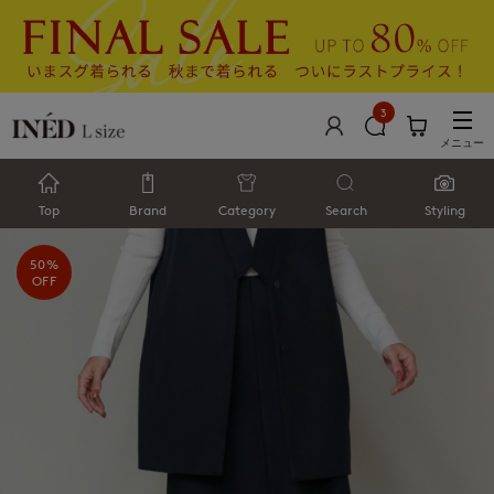
3
メニュー
Top
Brand
Category
Search
Styling
50%
OFF