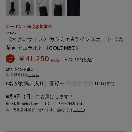
クーポン・値引き対象外
INED L
《大きいサイズ》カシミヤAラインスカート《大
草直子コラボ》《COLOMBO》
￥41,250
50%
￥82,500(税込)
(税込)
OFF
187ポイント還元
会員登録は
こちら
8名がお気に入りに登録中
0.0
(0件)
8月9日（日）
にお届けします！
※25時間
46分
以内
のご注文、ご入金が対象です。
※一部例外地域がございます。(詳しくは
こちら
)