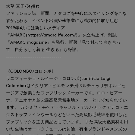
大草 直子/Stylist
ファッション誌、新聞、カタログを中心にスタイリングをこな
すかたわら、イベント出演や執筆業にも精力的に取り組む。
2019年4月には新しいメディア
『AMARC(https://amarclife.com/)』を立ち上げ、雑誌
『AMARC magazine』も発行。新著『見て触って向き合っ
て 自分らしく着る 生きる』も好評。
-----------------------------
《COLOMBO/コロンボ》
ラニフィーチョ・ルイージ・コロンボ(Lanificio Luigi
Colombo)はイタリア・ピエモンテ州ベルチェッリ県ボルゴセ
ージアで創業したファブリックメーカーです。ロロ・ピアー
ナ、アニオナと並ぶ最高級天然生地メーカーとして知られてい
ます。 カシミヤ・モヘア・キャメル・アルパカ・グアナコ・エ
クストラファインウールなどといった高級獣毛繊維を使用した
ファブリックを主力商品としています。 また高級天然素材を用
いた生地はオートクチュールは勿論、有名ブランドやメンズの