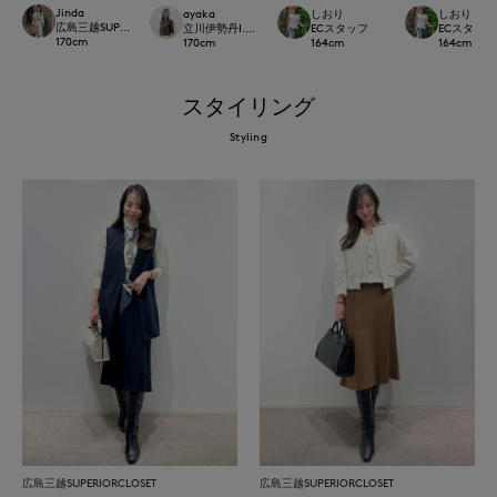
Jinda
ayaka
しおり
しおり
広島三越SUPERIORCLOSET
立川伊勢丹I.T.'S.international
ECスタッフ
ECスタッフ
170
cm
170
cm
164
cm
164
cm
スタイリング
Styling
広島三越SUPERIORCLOSET
広島三越SUPERIORCLOSET