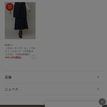
50%
OFF
INED L
《大きいサイズ》カシミヤA
ラインスカート《大草直子
コラボ》《COLOMBO》
￥41,250(税込)
店舗
ニュース