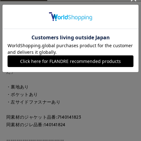
～Okusa's comment～
「カシミヤならではの、しなやかさや柔らかさは、ボトムスに
したときにも生きると思って作ってもらったスカート。フロン
トに切り替えを入れ、両サイドの生地をバイヤスで使うこと
で、足捌きの良さとサイドに流れるような動きのあるシルエッ
トを叶えました。ウールやシルクでは出せない、カシミヤ特有
の落ち感やドレープ感、そして艶も美しく表現することができ
た自信作。靴やシーンを限定しないミモレ丈にもこだわりまし
た」
・裏地あり
・ポケットあり
・左サイドファスナーあり
同素材のジャケット品番:7140141823
同素材のジレ品番:140141824
-----------------------------