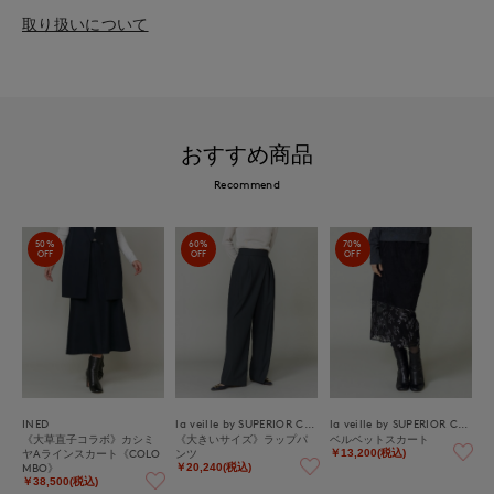
取り扱いについて
おすすめ商品
Recommend
50%
60%
70%
OFF
OFF
OFF
INED
la veille by SUPERIOR CLOSET
la veille by SUPERIOR CLOSET
《大草直子コラボ》カシミ
《大きいサイズ》ラップパ
ベルベットスカート
ヤAラインスカート《COLO
ンツ
￥13,200(税込)
MBO》
￥20,240(税込)
￥38,500(税込)