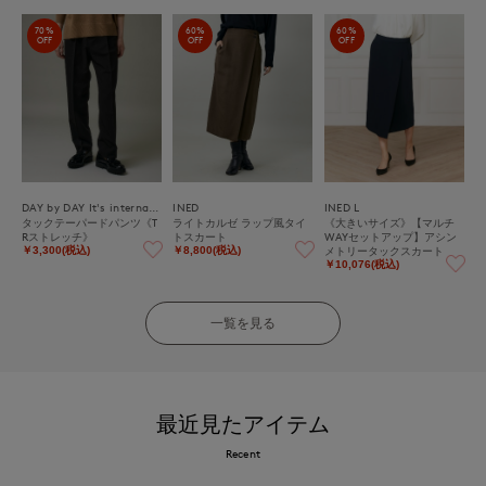
70%
60%
60%
OFF
OFF
OFF
DAY by DAY It's international
INED
INED L
タックテーパードパンツ《T
ライトカルゼ ラップ風タイ
《大きいサイズ》【マルチ
Rストレッチ》
トスカート
WAYセットアップ】アシン
メトリータックスカート
￥3,300(税込)
￥8,800(税込)
￥10,076(税込)
一覧を見る
最近見たアイテム
Recent