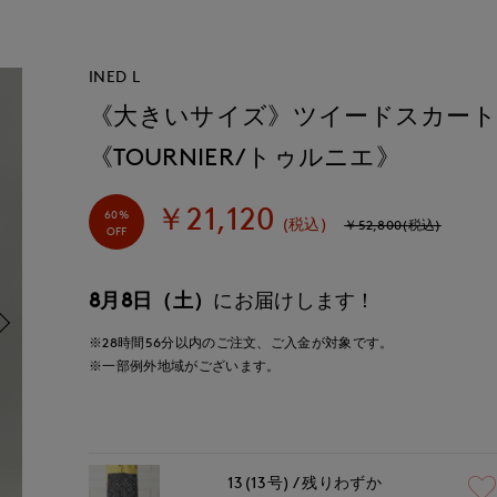
INED L
《大きいサイズ》ツイードスカー
《TOURNIER/トゥルニエ》
￥21,120
60%
(税込)
￥52,800(税込)
OFF
8月8日（土）
にお届けします！
※28時間
56分
以内
のご注文、ご入金が対象です。
※一部例外地域がございます。
13(13号)
残りわずか