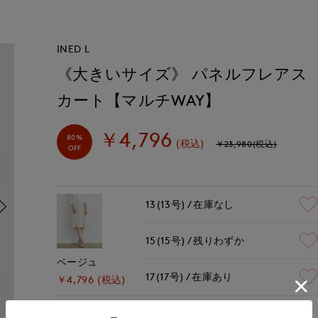
INED L
《大きいサイズ》 パネルフレアス
カート【マルチWAY】
￥4,796
80%
(税込)
￥23,980(税込)
OFF
13(13号)
在庫なし
15(15号)
残りわずか
ベージュ
17(17号)
在庫あり
￥4,796 (税込)