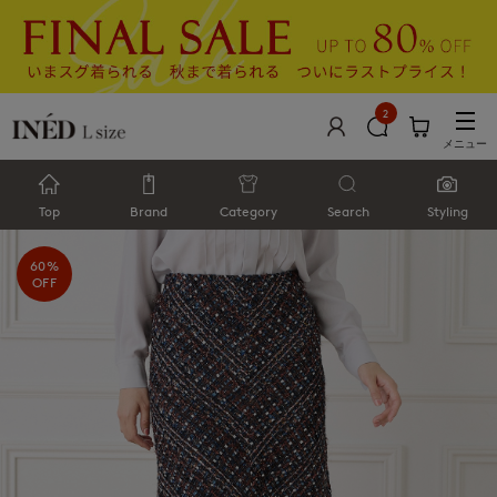
2
メニュー
Top
Brand
Category
Search
Styling
60%
OFF