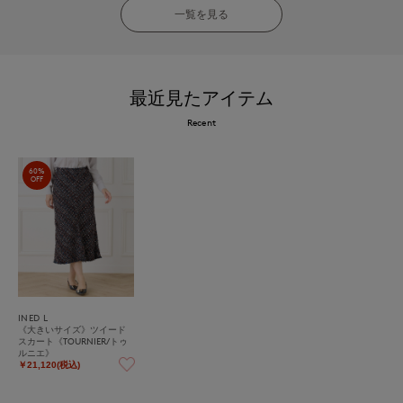
一覧を見る
最近見たアイテム
Recent
60%
OFF
INED L
《大きいサイズ》ツイード
スカート《TOURNIER/トゥ
ルニエ》
￥21,120(税込)