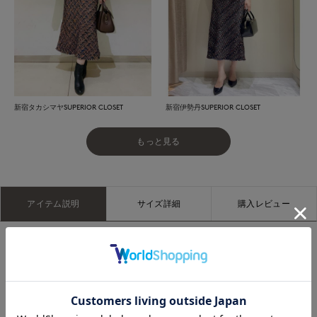
新宿タカシマヤSUPERIOR CLOSET
新宿伊勢丹SUPERIOR CLOSET
もっと見る
アイテム説明
サイズ詳細
購入レビュー
■デザイ
フリンジ使いがポイントのツイードスカート。動くたびに揺れ
るフリンジが軽やかな印象を演出してくれます。また、斜めに
とったバイアス裁ちが体に沿いながら美しいドレープを作り出