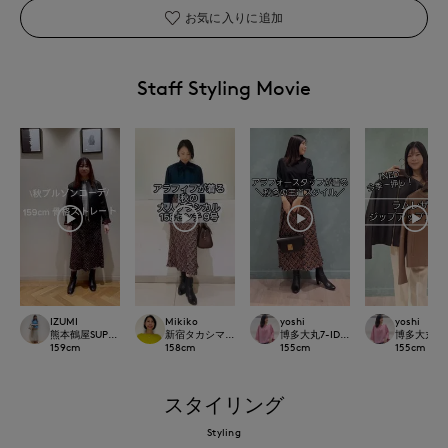
お気に入りに追加
Staff Styling Movie
IZUMI
Mikiko
yoshi
yoshi
熊本鶴屋SUPERIOR CLOSET
新宿タカシマヤSUPERIOR CLOSET
博多大丸7-IDconcept.
博多大丸7-ID
159
cm
158
cm
155
cm
155
cm
スタイリング
Styling