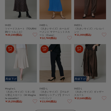
INED
INED L
INED L
ツイードスカート《TOURNI
《大きいサイズ》ホールガ
《大きいサイズ》バレルパ
ER/トゥルニエ》
ーメント サマーニットスカ
ンツ
ート《Cuoo》
￥20,240(税込)
￥11,000(税込)
￥12,760(税込)
50%
50%
60%
OFF
OFF
OFF
再値下げ
再値下げ
Maglie L
INED L
INED L
《大きいサイズ》リネン切
《大きいサイズ》【マルチ
《大きいサイズ》ギャザー
り替えスカート《M Maglie
WAYセットアップ】テーパ
スカート
le cassetto》
ードパンツ
￥13,640(税込)
￥19,250(税込)
￥13,090(税込)