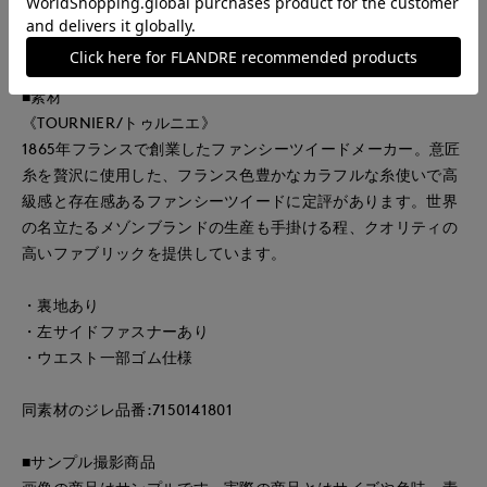
し、女性らしいバランスに。シンプルながらもディテールにこ
だわった1枚です。
■素材
《TOURNIER/トゥルニエ》
1865年フランスで創業したファンシーツイードメーカー。意匠
糸を贅沢に使用した、フランス色豊かなカラフルな糸使いで高
級感と存在感あるファンシーツイードに定評があります。世界
の名立たるメゾンブランドの生産も手掛ける程、クオリティの
高いファブリックを提供しています。
・裏地あり
・左サイドファスナーあり
・ウエスト一部ゴム仕様
同素材のジレ品番:7150141801
■サンプル撮影商品