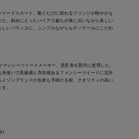
ツイードスカート。動くたびに揺れるフリンジが軽やかな
また、斜めにとったバイアス裁ちが体に沿いながら美しい
らしいバランスに。シンプルながらもディテールにこだわ
たファンシーツイードメーカー。意匠糸を贅沢に使用した、
な糸使いで高級感と存在感あるファンシーツイードに定評
るメゾンブランドの生産も手掛ける程、クオリティの高い
ます。
01