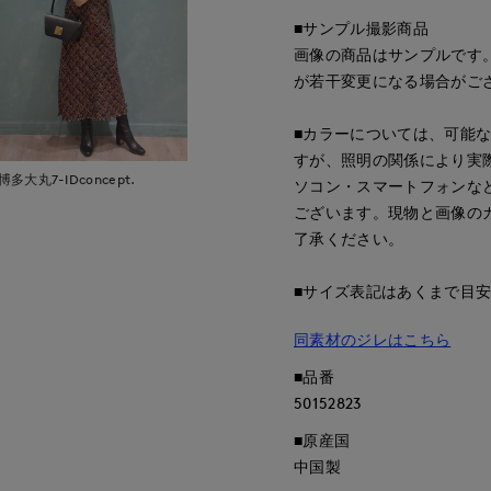
■サンプル撮影商品
画像の商品はサンプルです
が若干変更になる場合がご
■カラーについては、可能
すが、照明の関係により実
博多大丸7-IDconcept.
ソコン・スマートフォンな
ございます。現物と画像の
了承ください。
■サイズ表記はあくまで目
同素材のジレはこちら
■品番
50152823
■原産国
中国製