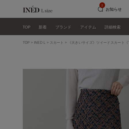
2
お知らせ
TOP
新着
ブランド
アイテム
詳細検索
TOP
INED L
スカート
《大きいサイズ》ツイードスカート《TO