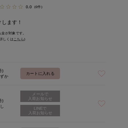
0.0
(0件)
けします！
入金が対象です。
詳しくは
こちら
)
号)
カートに入れる
わずか
メールで
入荷お知らせ
号)
なし