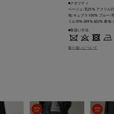
■クオリティ
ベージュ:毛25% アクリル2
地:キュプラ 100% ブルー:
リル10% 綿9% 絹2% 裏地
■取扱い方法
取り扱いについて
60%
60%
OFF
OFF