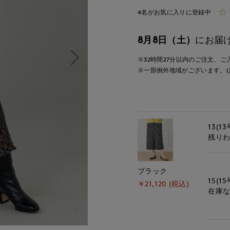
4名がお気に入りに登録中
8月8日（土）
にお届
※32時間
27分
以内
のご注文、ご
※一部例外地域がございます。(
13(13
残り
ブラック
15(15
￥21,120 (税込)
在庫