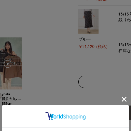
13(13
残り
ブルー
15(15
￥21,120 (税込)
在庫
yoshi
t.
博多大丸7-IDconcept.
155
cm
アイテム説明
■デザイ