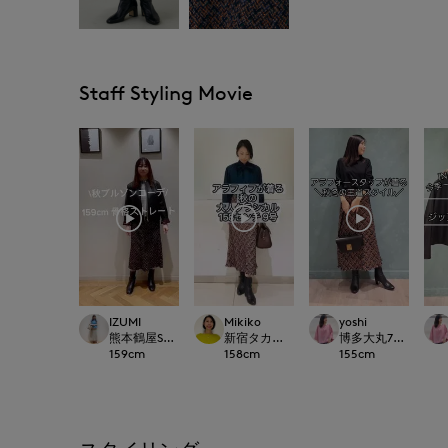
Staff Styling Movie
IZUMI
Mikiko
yoshi
熊本鶴屋SUPERIOR CLOSET
新宿タカシマヤSUPERIOR CLOSET
博多大丸7-IDconcep
159
cm
158
cm
155
cm