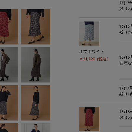
17(17
残り
13(13
残り
オフホワイト
15(15
￥21,120 (税込)
在庫
17(17
残り1
13(13
残り