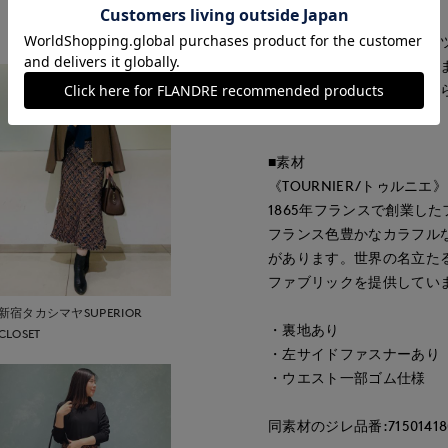
もっと見る
フリンジ使いがポイントの
印象を演出してくれます。
ドレープを作り出し、女性
った1枚です。
■素材
《TOURNIER/トゥルニエ》
1865年フランスで創業し
フランス色豊かなカラフル
があります。世界の名立た
ファブリックを提供してい
新宿タカシマヤSUPERIOR
・裏地あり
CLOSET
・左サイドファスナーあり
・ウエスト一部ゴム仕様
同素材のジレ品番:71501418