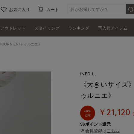
お気に入り
カート
アウトレット
スタイリング
ランキング
再入荷アイテム
URNIER/トゥルニエ》
INED L
《大きいサイズ》ツ
ゥルニエ》
￥21,120
60%
OFF
96ポイント還元
会員登録は
こちら