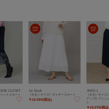
60%
60%
OFF
OFF
ERIOR CLOSET
Le Souk
INED L
ルベットスカート
《大きいサイズ》ギャザースカート
《大きいサイズ》
アップ】アシン
￥10,560(税込)
ト
￥10,076(税込