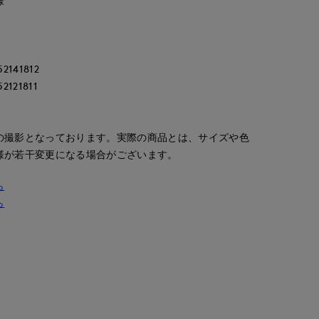
様
kuro
浅野
Mikiko
新宿伊勢丹SUPERIOR CLOSET
S.international
神戸阪急SUPERIORCLOSET
新宿タカシマヤSUPERIOR CLOSET
165
cm
141812
157
cm
158
cm
121811
の撮影となっております。実際の商品とは、サイズや色
様が若干変更になる場合がございます。
ら
ら