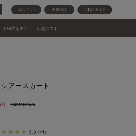
ログイン
会員登録
ご利用ガイド
予約アイテム
店舗リスト
》シアースカート
込)
￥27,170(税込)
5.0
(1件)