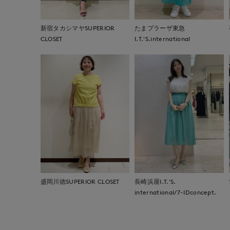
新宿タカシマヤSUPERIOR
たまプラーザ東急
CLOSET
I.T.'S.international
盛岡川徳SUPERIOR CLOSET
長崎浜屋I.T.'S.
international/7-IDconcept.