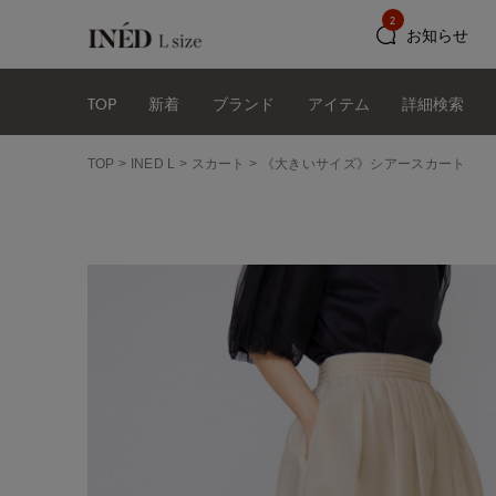
2
お知らせ
TOP
新着
ブランド
アイテム
詳細検索
TOP
INED L
スカート
《大きいサイズ》シアースカート