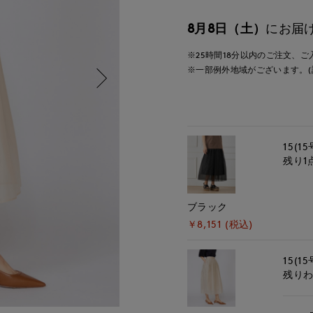
8月8日（土）
にお届
※25時間
18分
以内
のご注文、ご
※一部例外地域がございます。(
15(15
残り1
ブラック
￥8,151 (税込)
15(15
残り