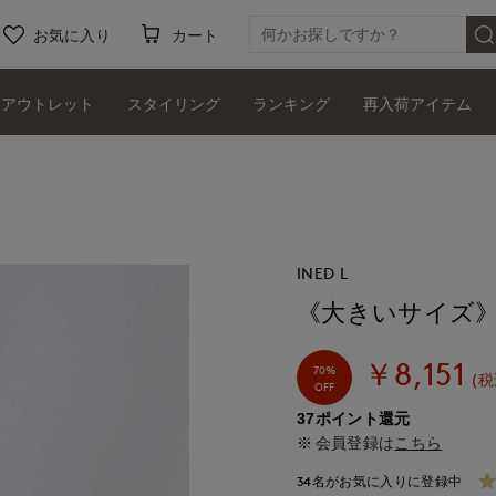
お気に入り
カート
アウトレット
スタイリング
ランキング
再入荷アイテム
INED L
《大きいサイズ
￥8,151
70%
(税
OFF
37ポイント還元
会員登録は
こちら
34名がお気に入りに登録中