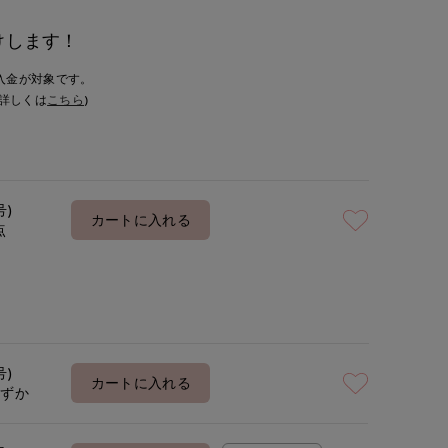
けします！
入金が対象です。
詳しくは
こちら
)
号)
カートに入れる
点
号)
カートに入れる
わずか