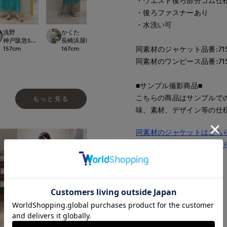
・ウエスト後ろ部分ゴム仕
・後ろファスナーあり
・水洗い可
aco
浅野
かくた
maemae
宇都宮東武7-IDconcept./INED
international
神戸阪急SUPERIORCLOSET
長崎浜屋I.T.'S. international/7-IDconcept.
たまプラーザ東急I.T.'
149
cm
157
cm
167
cm
同素材のジャケット品番:7152
157
cm
同素材のワンピース品番:7152
■サンプル撮影商品■
こちらの商品はサンプルで
もっと見る
味、素材、デザイン等の仕
同素材のジャケットはこち
同素材のワンピースはこち
■品番
52152822
■原産国
中国製
■クオリティ