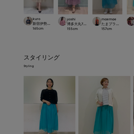
kuro
yoshi
maemae
新宿伊勢丹SUPERIOR CLOSET
博多大丸7-IDconcept.
たまプラーザ東急I.T.'S.
165
cm
155
cm
157
cm
スタイリング
Styling