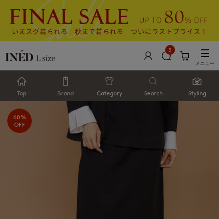
3
メニュー
Top
Brand
Category
Search
Styling
60%
OFF