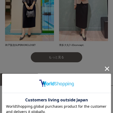
神戸阪急SUPERIORCLOSET
博多大丸7-IDconcept.
もっと見る
アイテム説明
サイズ詳細
購入レビュー
【セレモニー 卒園式 卒業式 入園式 入学式 フォーマル ハレの
日】
■デザイン