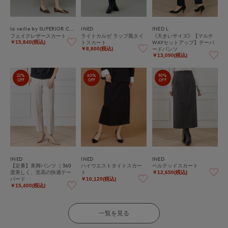
la veille by SUPERIOR CLOSET
INED
INED L
フェイクレザースカート
ライトカルゼ ラップ風タイ
《大きいサイズ》【マルチ
トスカート
WAYセットアップ】テーパ
￥15,840(税込)
ードパンツ
￥8,800(税込)
￥13,090(税込)
22%
60%
50%
OFF
OFF
OFF
INED
INED
INED
【定番】美脚パンツ ｜360
ハイウエストタイトスカー
ベルテッドスカート
度美しく、至高の快適テー
ト
￥12,650(税込)
パード
￥10,120(税込)
￥15,400(税込)
一覧を見る