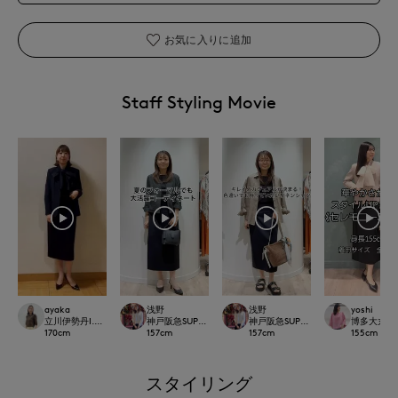
お気に入りに追加
Staff Styling Movie
ayaka
浅野
浅野
yoshi
立川伊勢丹I.T.'S.international
神戸阪急SUPERIORCLOSET
神戸阪急SUPERIORCLOSET
博多大丸7-ID
170
cm
157
cm
157
cm
155
cm
スタイリング