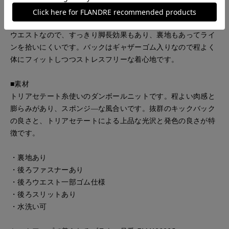
美しいシルエットのデザインタイトスカート。伸縮性があり、
上品な光沢と発色の良さが特徴の素材を使用しています。ハイ
ウエストなので、すっきり脚長効果もあり、裏地もあってライ
ンを拾いにくいです。バックはギャザーゴム入りなので程よく
体にフィットしつつストレスフリーな着心地です。
■素材
トリアセテート糸使いのダンボールニットです。程よい肉感と
膨らみがあり、スポンジ―な風合いです。抜群のキックバック
の良さと、トリアセテートによる上品な光沢と発色の良さが特
徴です。
・裏地あり
・後ろファスナーあり
・後ろウエスト一部ゴム仕様
・後ろスリットあり
・水洗い可