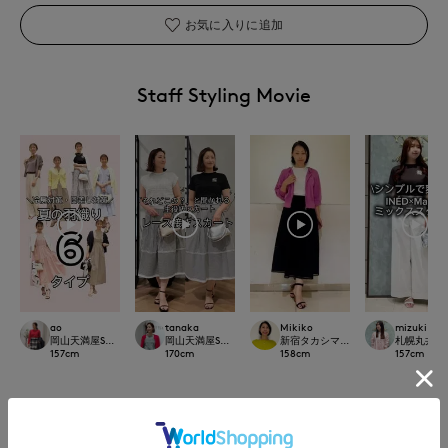
お気に入りに追加
Staff Styling Movie
Mikiko
ao
tanaka
mizuki
新宿タカシマヤSUPERIOR CLOSET
岡山天満屋SUPERIORCLOSET
岡山天満屋SUPERIORCLOSET
札幌丸井今井S
158
cm
157
cm
170
cm
157
cm
スタイリング
Styling