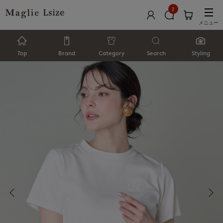
2
メニュー
Top
Brand
Category
Search
Styling