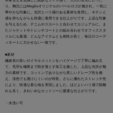
り。胸元にはMaglieオリジナルのパールロゴが施され、一気に
華やかな印象に。光沢とハリ感のある素材を使用し、キチンと
感を持ちながらも快適に着用できる仕上がりです。上品な印象
を与えるため、デニムやスカートと合わせてカジュアルに、ま
たジャケットやトレンチコートとの組み合わせでオフィススタ
イルにも最適。どんなアイテムとも相性が良く、毎日のコーデ
ィネートに欠かせない一枚です。
■素材
繊維長の長いロイヤルコットンをハイゲージで丁寧に編み立
て、毛羽を極限まで削ぎ落とす加工を施した、上品な光沢が魅
力の素材です。コットンでありながら美しいドレープ性を備
え、淡色でも透けにくいのが特長。さらに優れたストレッチ性
により、快適な着心地を実現しました。ほどよいハリ感で肌離
れも良く、きれいめなカットソーに最適な仕上がりです。
・水洗い可