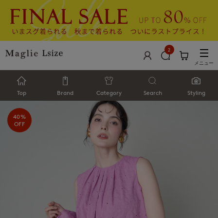
2
メニュー
Top
Brand
Category
Search
Styling
40%
OFF