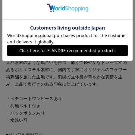
り見えるよう計算されたパターン設計で、前中心のタックが自
然な立体感を生み、裾に向かってたっぷりと広がる優雅なシル
エットを描きます。太めのリボンは取り外し可能で、スタイリ
ングのアクセントに。外せばより軽やかで涼しげな印象に変化
します。インナーにはキャミワンピースが付いており、透け感
を活かしながら安心して着用できます。
■素材
天然素材のような風合いを持つ、薄くて軽やかなドレープ性の
あるポリエステル素材に、国内で丁寧にオリジナルのフラワー
柄刺繍を施した生地です。刺繍の立体感が華やかな表情を生
み、上品で奥行きのある印象に仕上げています。
・ペチコートワンピースあり
・共地ベルト付き
・バックボタンあり
・水洗い可
■サンプル撮影商品