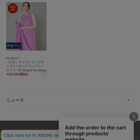
40%
OFF
再値下げ
Maglie L
《大きいサイズ》エンブロ
イダリータックフレアワン
ピース《M Maglie le casset
to》
￥33,000(税込)
ニュース