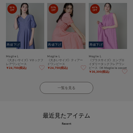
50%
50%
40%
OFF
OFF
OFF
再値下げ
再値下げ
再値下げ
Maglie L
Maglie L
Maglie L
《大きいサイズ》Vネックフ
《大きいサイズ》ティアー
《プラスサイズ》エンブロ
レアワンピース
ドワンピース
イダリータックフレアワン
ピース《M Maglie le casset
￥24,750(税込)
￥24,750(税込)
to》
￥36,300(税込)
一覧を見る
最近見たアイテム
Recent