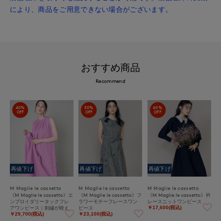
により、商品をご用意できない場合がございます。
おすすめ商品
Recommend
40%
50%
60%
OFF
OFF
OFF
再値下げ
再値下げ
再値下げ
M Maglie le cassetto
M Maglie le cassetto
M Maglie le cassetto
《M Maglie le cassetto》エ
《M Maglie le cassetto》フ
《M Maglie le cassetto》衿
ンブロイダリータックフレ
ラワーモチーフレースワン
レースニットワンピース
アワンピース｜刺繍が映え
ピース
￥17,600(税込)
る優雅な一着
￥29,700(税込)
￥23,100(税込)