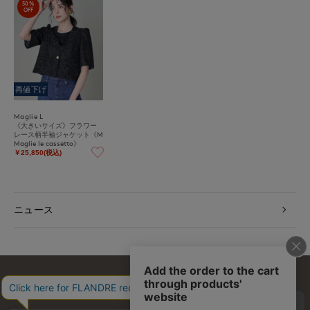
50%
OFF
再値下げ
Maglie L
《大きいサイズ》フラワー
レース柄半袖ジャケット《M
Maglie le cassetto》
￥25,850(税込)
ニュース