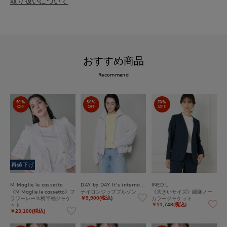
取り扱いについて
おすすめ商品
Recommend
50%
50%
70%
OFF
OFF
OFF
再値下げ
M Maglie le cassetto
DAY by DAY It's international
INED L
《M Maglie le cassetto》フ
ナイロンジップブルゾン
《大きいサイズ》綿麻ノー
ラワーレース柄半袖ジャケ
カラージャケット
￥9,900(税込)
ット
￥11,748(税込)
￥23,100(税込)