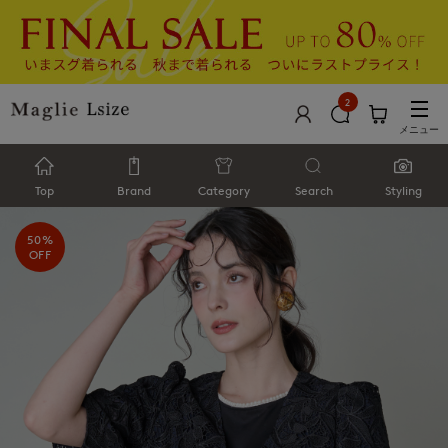
2
メニュー
Top
Brand
Category
Search
Styling
50%
OFF