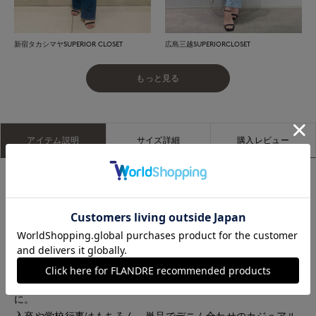
新宿タカシマヤSUPERIOR CLOSET
広島三越SUPERIORCLOSET
もっと見る
アイテム説明
サイズ詳細
購入レビュー
大胆なレースが目を引く半袖ジャケット。
華やかさがありながら、透け感のある裏地で軽やかに着られる
一枚です。
白と黒の2色展開に、こだわりのカラーで仕上げた金ボタンが
上品なアクセント。
羽織るだけでコーディネートを華やかに引き上げてくれます。
同素材のスカートとのセットアップなら、より洗練された印象
に。
入卒や学校行事はもちろん、単品でデニム合わせのカジュアル