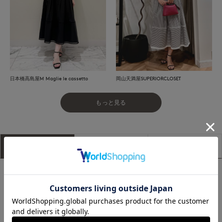
日本橋高島屋M Maglie le cassetto
岡山天満屋SUPERIORCLOSET
もっと見る
アイテム説明
サイズ詳細
購入レビュー
■デザイン
ウエストにタックを施すことで立体的なシルエットを演出した
スカート。レースで切り替え、切り替え部分と裾に繊細なレー
スをあしらい上品な華やかさをプラスしました。ストライプは
地の目を変えることで動きのある表情に。ウエストベルトには