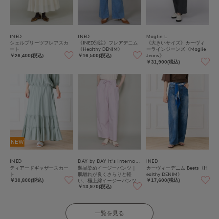
INED
INED
Maglie L
シェルプリーツフレアスカ
《INED別注》フレアデニム
《大きいサイズ》カーヴィ
ート
《Healthy DENIM》
ーラインジーンズ《Maglie
Jeans》
￥26,400(税込)
￥16,500(税込)
￥31,900(税込)
NEW
INED
DAY by DAY It's international
INED
ティアードギャザースカー
製品染めイージーパンツ｜
カーヴィーデニム Beets《H
ト
肌離れが良くさらりと軽
ealthy DENIM》
い、極上綿イージーパンツ
￥30,800(税込)
￥17,600(税込)
￥13,970(税込)
一覧を見る