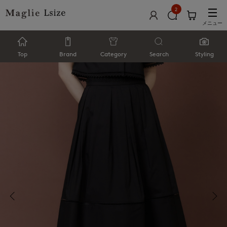
2
メニュー
Top
Brand
Category
Search
Styling