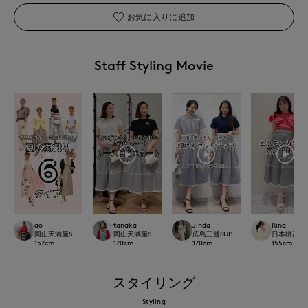
お気に入りに追加
Staff Styling Movie
ao
tanaka
Jinda
Rina
岡山天満屋SUPERIORCLOSET
岡山天満屋SUPERIORCLOSET
広島三越SUPERIORCLOSET
日本橋高島屋M 
157
cm
170
cm
170
cm
155
cm
スタイリング
Styling