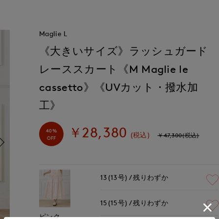
Maglie L
《大きいサイズ》ラッシュガード
レーススカート《M Maglie le
cassetto》《UVカット・撥水加
工》
￥28,380
40%
(税込)
￥47,300(税込)
OFF
13(13号)
残りわずか
15(15号)
残りわずか
ピンク