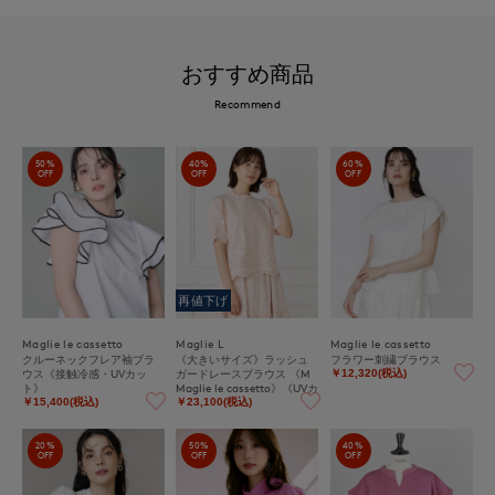
おすすめ商品
Recommend
50%
40%
60%
OFF
OFF
OFF
再値下げ
Maglie le cassetto
Maglie L
Maglie le cassetto
クルーネックフレア袖ブラ
《大きいサイズ》ラッシュ
フラワー刺繍ブラウス
ウス《接触冷感・UVカッ
ガードレースブラウス 《M
￥12,320(税込)
ト》
Maglie le cassetto》《UVカ
ット・撥水加工》
￥15,400(税込)
￥23,100(税込)
20%
50%
40%
OFF
OFF
OFF