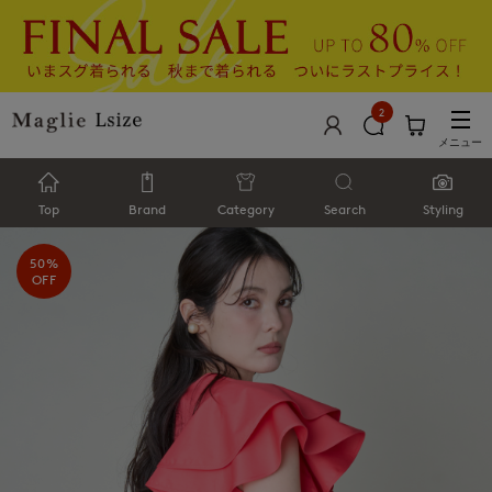
2
メニュー
Top
Brand
Category
Search
Styling
50%
OFF