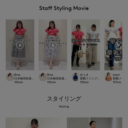
Staff Styling Movie
Rina
Rina
ゆうき
kaori
日本橋高島屋M Maglie le cassetto
日本橋高島屋M Maglie le cassetto
那覇メインプレイスI.T.'S.internation
那覇メインプレイ
155
cm
155
cm
150
cm
157
cm
スタイリング
Styling