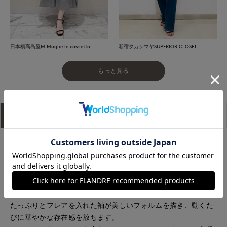
日本橋高島屋M Maglie le cassetto
新宿タカシマヤSUPERIOR CLOSET
もっと見る
アイテム説明
サイズ詳細
購入レビュー
涼しげなクルーネックが魅力のフレア袖ブラウス。
ホワイトは衿ぐりとフリル袖口に細いブラックのパイピングを
施し、きりっと上品な印象に。
レッドは同色パイピングで、すっきりと洗練された仕上がりで
す。夏に嬉しい、ハリ感のあるUVカット素材を使用。
たっぷりとフレアを入れた袖が美しいフォルムを描き、動くた
びに華やかな存在感を放ちます。