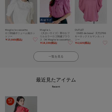
再値下げ
Maglie le cassetto
Maglie L
OUTLET
ロゴ刺繍ボリューム袖カッ
《大きいサイズ》華やかフ
《INED de base》天竺270G
トソー
リルカラーロゴ刺繍ブラウ
キーネックドルマンカット
ス《M Maglie le cassetto×
ソー
￥15,840(税込)
冨張愛》
￥18,150(税込)
￥4,620(税込)
一覧を見る
最近見たアイテム
Recent
50%
OFF