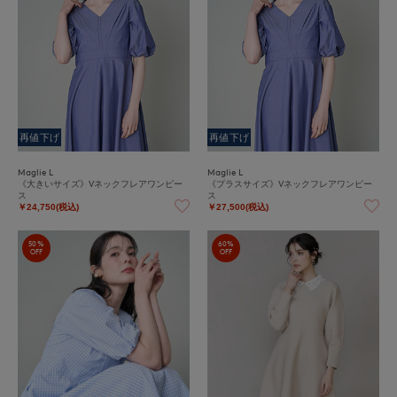
再値下げ
再値下げ
Maglie L
Maglie L
《大きいサイズ》Vネックフレアワンピー
《プラスサイズ》Vネックフレアワンピー
ス
ス
￥24,750(税込)
￥27,500(税込)
50%
60%
OFF
OFF