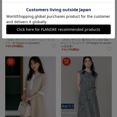
SOLDOUT
Maglie L
Maglie L
《大きいサイズ》バイカラーニットワンピ
《大きいサイズ》愛されクラシカル“Lac
ース《M Maglie le cassetto》
e”ニットワンピース《M Maglie le cassett
o×冨張愛》
￥20,350(税込)
￥24,750(税込)
50%
50%
OFF
OFF
再値下げ
SOLDOUT
SOLDOUT