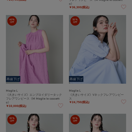
o》
￥36,300(税込)
40%
50%
OFF
OFF
再値下げ
再値下げ
Maglie L
Maglie L
《大きいサイズ》エンブロイダリータック
《大きいサイズ》Vネックフレアワンピー
フレアワンピース《M Maglie le cassett
ス
o》
￥24,750(税込)
￥33,000(税込)
50%
50%
OFF
OFF