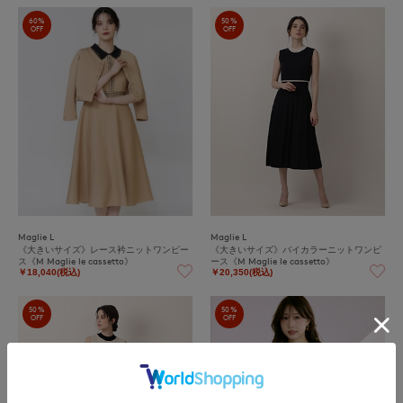
60%
50%
OFF
OFF
Maglie L
Maglie L
《大きいサイズ》レース衿ニットワンピー
《大きいサイズ》バイカラーニットワンピ
ス《M Maglie le cassetto》
ース《M Maglie le cassetto》
￥18,040(税込)
￥20,350(税込)
50%
50%
OFF
OFF