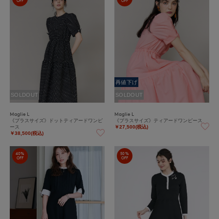
OFF
OFF
再値下げ
SOLDOUT
SOLDOUT
Maglie L
Maglie L
《プラスサイズ》ドットティアードワンピ
《プラスサイズ》ティアードワンピース
ース
￥27,500(税込)
￥38,500(税込)
40%
50%
OFF
OFF