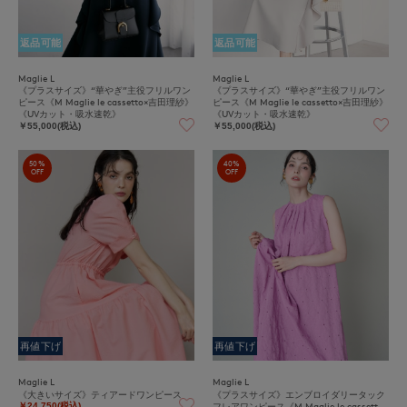
返品可能
返品可能
Maglie L
Maglie L
《プラスサイズ》“華やぎ”主役フリルワン
《プラスサイズ》“華やぎ”主役フリルワン
ピース《M Maglie le cassetto×吉田理紗》
ピース《M Maglie le cassetto×吉田理紗》
《UVカット・吸水速乾》
《UVカット・吸水速乾》
￥55,000(税込)
￥55,000(税込)
50%
40%
OFF
OFF
再値下げ
再値下げ
Maglie L
Maglie L
《大きいサイズ》ティアードワンピース
《プラスサイズ》エンブロイダリータック
フレアワンピース《M Maglie le cassett
￥24,750(税込)