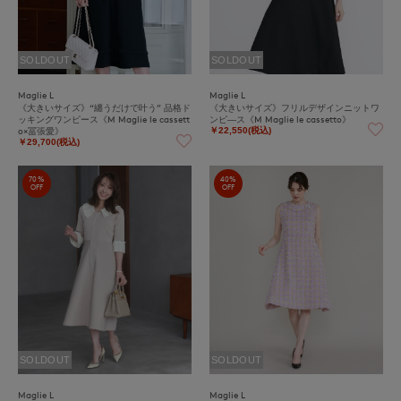
SOLDOUT
SOLDOUT
Maglie L
Maglie L
《大きいサイズ》“纏うだけで叶う” 品格ド
《大きいサイズ》フリルデザインニットワ
ッキングワンピース《M Maglie le cassett
ンピ―ス《M Maglie le cassetto》
o×冨張愛》
￥22,550(税込)
￥29,700(税込)
70%
40%
OFF
OFF
SOLDOUT
SOLDOUT
Maglie L
Maglie L