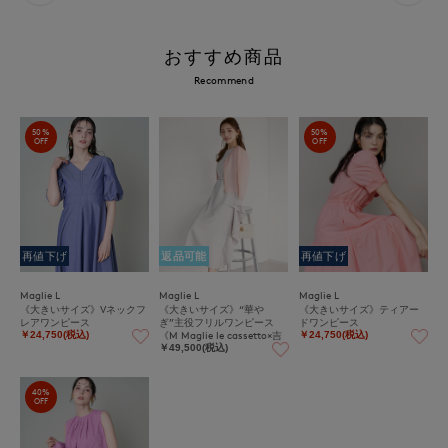
おすすめ商品
Recommend
50%
50%
OFF
OFF
再値下げ
返品可能
再値下げ
Maglie L
Maglie L
Maglie L
《大きいサイズ》Vネックフ
《大きいサイズ》“華や
《大きいサイズ》ティアー
レアワンピース
ぎ”主役フリルワンピース
ドワンピース
《M Maglie le cassetto×吉
￥24,750(税込)
￥24,750(税込)
田理紗》《UVカット・吸水
￥49,500(税込)
速乾》
40%
OFF