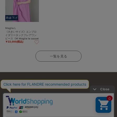
再値下げ
Maglie L
《大きいサイズ》エンブロ
イダリータックフレアワン
ピース《M Maglie le casset
to》
￥33,000(税込)
一覧を見る
お問い合わせ
利用規約
会社概要
プライバシーポリシー
特定商取引・古物営業法に基づく表示
店舗リスト