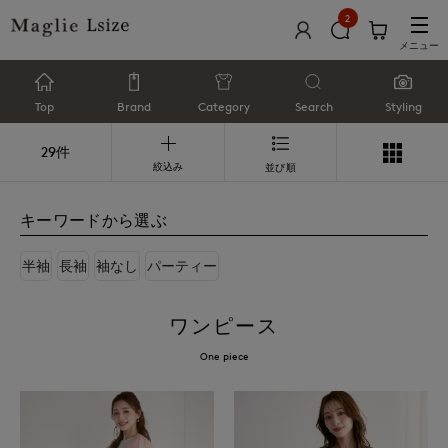
2
メニュー
Top
Brand
Category
Search
Styling
29件
絞込み
並び順
キーワードから選ぶ
半袖
長袖
袖なし
パーティー
ワンピース
One piece