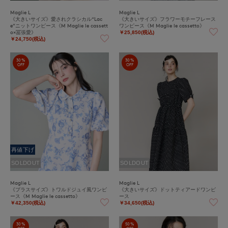
Maglie L
Maglie L
《大きいサイズ》愛されクラシカル“Lac
《大きいサイズ》フラワーモチーフレース
e”ニットワンピース《M Maglie le cassett
ワンピース《M Maglie le cassetto》
o×冨張愛》
￥25,850(税込)
￥24,750(税込)
30%
30%
OFF
OFF
再値下げ
SOLDOUT
SOLDOUT
Maglie L
Maglie L
《プラスサイズ》トワルドジュイ風ワンピ
《大きいサイズ》ドットティアードワンピ
ース《M Maglie le cassetto》
ース
￥42,350(税込)
￥34,650(税込)
30%
50%