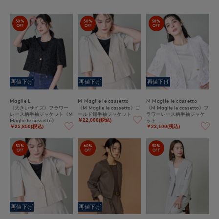
50%
50%
50%
OFF
OFF
OFF
再値下げ
再値下げ
再値下げ
Maglie L
M Maglie le cassetto
M Maglie le cassetto
《大きいサイズ》フラワー
《M Maglie le cassetto》ゴ
《M Maglie le cassetto》フ
レース柄半袖ジャケット《M
ールド釦半袖ジャケット
ラワーレース柄半袖ジャケ
Maglie le cassetto》
ット
￥22,000(税込)
￥25,850(税込)
￥23,100(税込)
50%
60%
50%
OFF
OFF
OFF
再値下げ
再値下げ