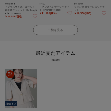
Maglie L
INED
Le Souk
《プラスサイズ》ゴールド
リネンスペンサージャケッ
リネン混 カラーレスジャケ
釦半袖ジャケット《M Magli
ト《PONTETORTO》
ット
e le cassetto》
￥21,120(税込)
￥16,500(税込)
￥27,500(税込)
一覧を見る
最近見たアイテム
Recent
50%
OFF
再値下げ