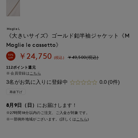
Maglie L
《大きいサイズ》ゴールド釦半袖ジャケット《M
Maglie le cassetto》
￥24,750
50%
￥49,500(税込)
(税込)
OFF
112ポイント還元
会員登録は
こちら
3名がお気に入りに登録中
0.0
(0件)
再値下げ
8月9日（日）
にお届けします！
※27時間
18分
以内
のご注文、ご入金が対象です。
※一部例外地域がございます。(詳しくは
こちら
)