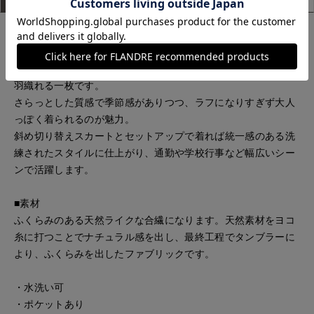
上品なベージュが柔らかな印象を与える、リネン混素材のジャ
ケット。
ナチュラルな風合いと程よいきちんと感を兼ね備え、軽やかに
羽織れる一枚です。
さらっとした質感で季節感がありつつ、ラフになりすぎず大人
っぽく着られるのが魅力。
斜め切り替えスカートとセットアップで着れば統一感のある洗
練されたスタイルに仕上がり、通勤や学校行事など幅広いシー
ンで活躍します。
■素材
ふくらみのある天然ライクな合繊になります。天然素材をヨコ
糸に打つことでナチュラル感を出し、最終工程でタンブラーに
より、ふくらみを出したファブリックです。
・水洗い可
・ポケットあり