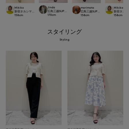
Jinda
Mikiko
morimoto
Mikiko
広島三越SUPERIORCLOSET
新宿タカシマヤSUPERIOR CLOSET
広島三越SUPERIORCLOSET
新宿タカシマヤ
170
cm
158
cm
158
cm
158
cm
スタイリング
Styling