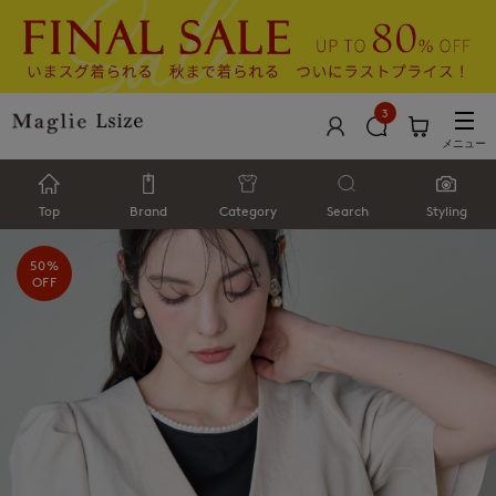
3
メニュー
Top
Brand
Category
Search
Styling
50%
OFF