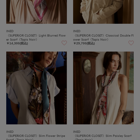
INED
INED
《SUPERIOR CLOSET》Light Blurred Flow
《SUPERIOR CLOSET》Classical Double Fl
er Scarf《Tapis Noir》
ower Scarf《Tapis Noir》
￥14,300(税込)
￥29,700(税込)
INED
INED
《SUPERIOR CLOSET》Slim Flower Stripe
《SUPERIOR CLOSET》Slim Paisley Scarf
Scarf《Tapis Noir》
《Tapis Noir》