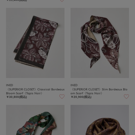
INED
INED
《SUPERIOR CLOSET》Classical Bordeaux
《SUPERIOR CLOSET》Slim Bordeaux Blo
Bloom Scarf《Tapis Noir》
om Scarf《Tapis Noir》
￥30,800(税込)
￥20,900(税込)