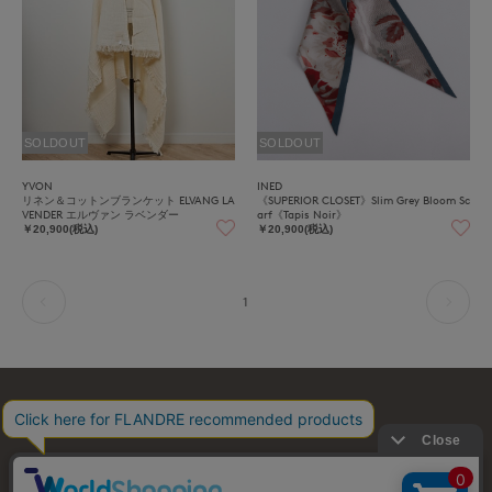
SOLDOUT
SOLDOUT
YVON
INED
リネン＆コットンブランケット ELVANG LA
《SUPERIOR CLOSET》Slim Grey Bloom Sc
VENDER エルヴァン ラベンダー
arf《Tapis Noir》
￥20,900(税込)
￥20,900(税込)
1
お問い合わせ
利用規約
会社概要
プライバシーポリシー