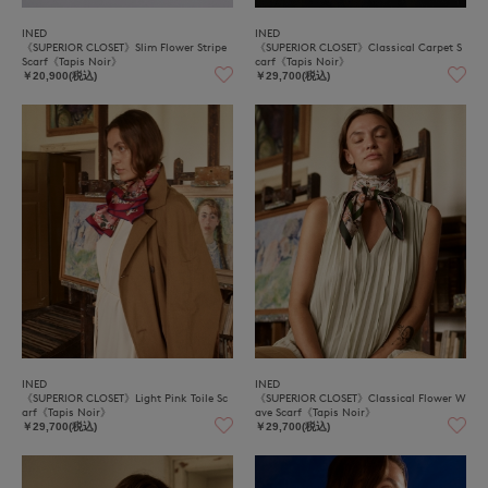
INED
INED
《SUPERIOR CLOSET》Slim Flower Stripe
《SUPERIOR CLOSET》Classical Carpet S
Scarf《Tapis Noir》
carf《Tapis Noir》
￥20,900(税込)
￥29,700(税込)
INED
INED
《SUPERIOR CLOSET》Light Pink Toile Sc
《SUPERIOR CLOSET》Classical Flower W
arf《Tapis Noir》
ave Scarf《Tapis Noir》
￥29,700(税込)
￥29,700(税込)