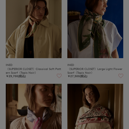
INED
INED
《SUPERIOR CLOSET》Classical Soft Patt
《SUPERIOR CLOSET》Large Light Flower
ern Scarf《Tapis Noir》
Scarf《Tapis Noir》
￥29,700(税込)
￥27,500(税込)