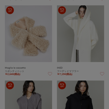
70%
50%
OFF
OFF
Maglie le cassetto
INED
リボンティペット
フーデッドマフラー
￥2,640(税込)
￥7,150(税込)
50%
50%
OFF
OFF