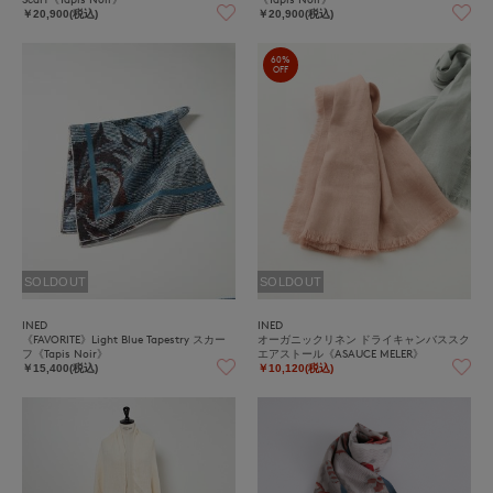
￥20,900(税込)
￥20,900(税込)
60%
OFF
SOLDOUT
SOLDOUT
INED
INED
《FAVORITE》Light Blue Tapestry スカー
オーガニックリネン ドライキャンバススク
フ《Tapis Noir》
エアストール《ASAUCE MELER》
￥15,400(税込)
￥10,120(税込)