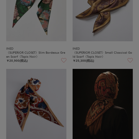
INED
INED
《SUPERIOR CLOSET》Slim Bordeaux Gre
《SUPERIOR CLOSET》Small Classical Go
en Scarf《Tapis Noir》
ld Scarf《Tapis Noir》
￥20,900(税込)
￥25,300(税込)