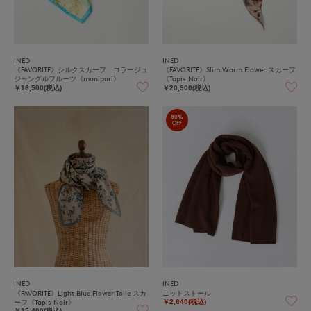
INED
INED
《FAVORITE》シルクスカーフ コラージュ
《FAVORITE》Slim Warm Flower スカーフ
ジャングルフルーツ《manipuri》
《Tapis Noir》
￥16,500(税込)
￥20,900(税込)
80%
OFF
INED
INED
《FAVORITE》Light Blue Flower Toile スカ
ニットストール
ーフ《Tapis Noir》
￥2,640(税込)
￥15,400(税込)