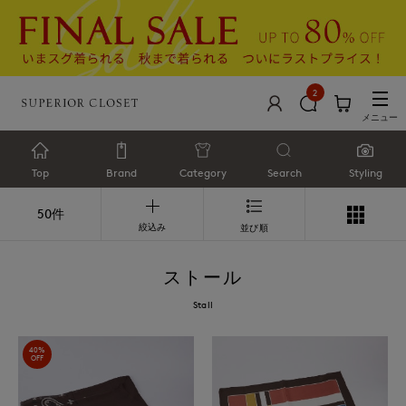
2
メニュー
Top
Brand
Category
Search
Styling
50件
絞込み
並び順
ストール
Stall
40%
OFF