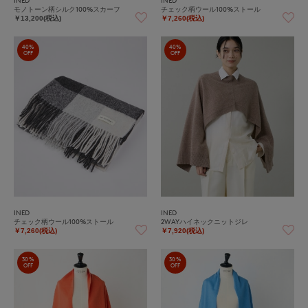
モノトーン柄シルク100%スカーフ
チェック柄ウール100%ストール
￥13,200(税込)
￥7,260(税込)
40%
40%
OFF
OFF
INED
INED
チェック柄ウール100%ストール
2WAYハイネックニットジレ
￥7,260(税込)
￥7,920(税込)
30%
30%
OFF
OFF