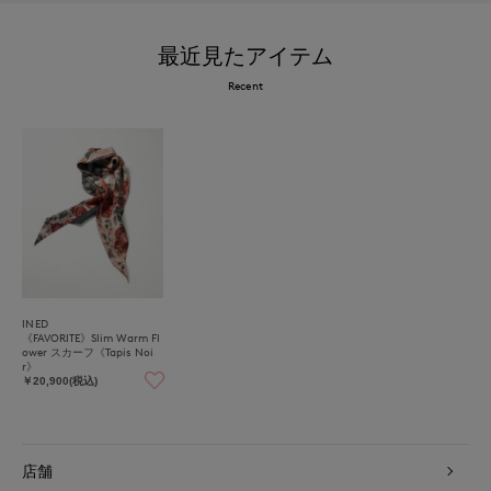
最近見たアイテム
Recent
INED
《FAVORITE》Slim Warm Fl
ower スカーフ《Tapis Noi
r》
￥20,900(税込)
店舗