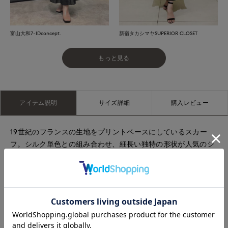
富山大和7-IDconcept.
新宿タカシマヤSUPERIOR CLOSET
もっと見る
アイテム説明
サイズ詳細
購入レビュー
19世紀のフランスの生地をプリントベースにしているスカー
フ。シルク単色との組み合わせ、細長い独特の形状が人気のシ
リーズです。バッグのハンドルに巻いたり、ヘアアクセサリー
にしたりといった使い方もおすすめです。
《Tapis Noir/タピノワール》
2020年に Mads Lehn Kruse によってデンマークで設立された
Tapis Noirは、ヴィンテージのテキスタイルをモダンにアレン