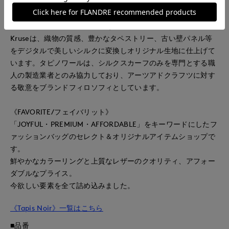
ジし、手縫いのシルクツイルや最高級のクレープ・デシンなど
素材や手法にこだわって生まれたスカーフブランドです。古い
ファブリックのコレクターであるアートディレクターのLehn
Kruseは、織物の質感、豊かなタペストリー、古い壁パネル等
をデジタルで美しいシルクに変換しオリジナル生地に仕上げて
います。タピノワールは、シルクスカーフのみを専門とする職
人の製造業者とのみ協力しており、アーツアドクラフツに対す
る敬意をブランドフィロソフィとしています。
《FAVORITE/フェイバリット》
「JOYFUL・PREMIUM・AFFORDABLE」をキーワードにしたフ
ァッションバッグのセレクト＆オリジナルアイテムショップで
す。
鮮やかなカラーリングと上質なレザーのクオリティ、アフォー
ダブルなプライス。
今欲しい要素を全て詰め込みました。
《Tapis Noir》一覧はこちら
■品番