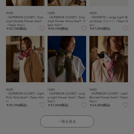
INED
INED
INED
《SUPERIOR CLOSET》Clas
《SUPERIOR CLOSET》Clas
《FAVORITE》Large Light Bl
sical Double Flower Scarf
sical Flower Wave Scarf《T
ue Stripe スカーフ《Tapis N
《Tapis Noir》
apis Noir》
oir》
￥29,700(税込)
￥29,700(税込)
￥27,500(税込)
INED
INED
INED
《SUPERIOR CLOSET》Light
《SUPERIOR CLOSET》Larg
《SUPERIOR CLOSET》Light
Pink Toile Scarf《Tapis Noi
e Light Flower Scarf《Tapis
Blurred Flower Scarf《Tapis
r》
Noir》
Noir》
￥29,700(税込)
￥27,500(税込)
￥14,300(税込)
一覧を見る