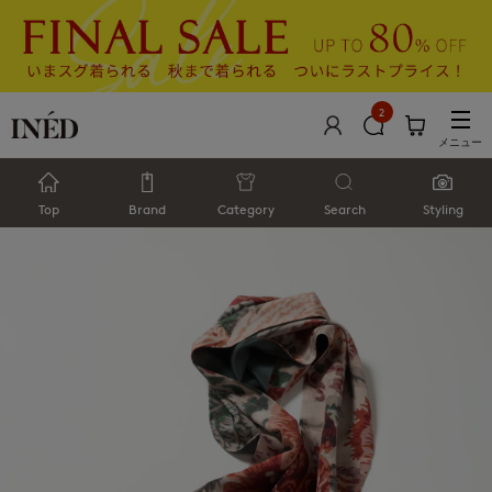
2
メニュー
Top
Brand
Category
Search
Styling