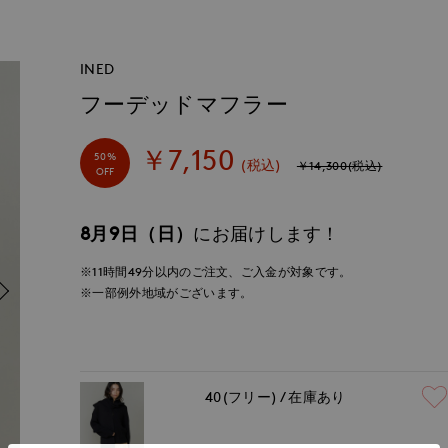
INED
フーデッドマフラー
￥7,150
50%
(税込)
￥14,300(税込)
OFF
8月9日（日）
にお届けします！
※11時間
49分
以内
のご注文、ご入金が対象です。
※一部例外地域がございます。
40(フリー)
在庫あり