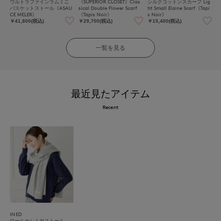
ウルトラファインラムミニ
《SUPERIOR CLOSET》Clas
シルクコットンスカーフ Lig
バスケットストール《ASAU
sical Double Flower Scarf
ht Small Elaine Scarf《Tapi
CE MELER》
《Tapis Noir》
s Noir》
￥41,800(税込)
￥29,700(税込)
￥15,400(税込)
一覧を見る
最近見たアイテム
Recent
INED
ウールカシミヤストール