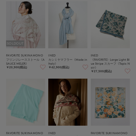
SOLDOUT
FAVORITE SUKINAMONO
INED
INED
フリンジレースストール《A
カシミヤマフラー《Made in
《FAVORITE》Large Light Bl
SAUCE MELER》
Italy》
ue Stripe スカーフ《Tapis N
oir》
￥20,900(税込)
￥42,900(税込)
￥27,500(税込)
FAVORITE SUKINAMONO
INED
FAVORITE SUKINAMONO