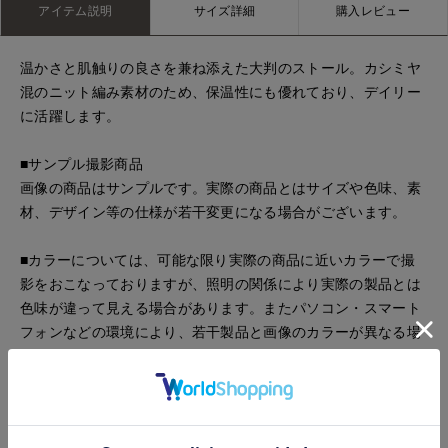
アイテム説明
サイズ詳細
購入レビュー
温かさと肌触りの良さを兼ね添えた大判のストール。カシミヤ
混のニット編み素材のため、保温性にも優れており、デイリー
に活躍します。
■サンプル撮影商品
画像の商品はサンプルです。実際の商品とはサイズや色味、素
材、デザイン等の仕様が若干変更になる場合がございます。
■カラーについては、可能な限り実際の商品に近いカラーで撮
影をおこなっておりますが、照明の関係により実際の製品とは
色味が違って見える場合があります。またパソコン・スマート
フォンなどの環境により、若干製品と画像のカラーが異なる場
合もございます。現物と画像のカラー差異については返品理由
となりませんので、予めご了承ください。
■サイズ表記はあくまで目安となります。