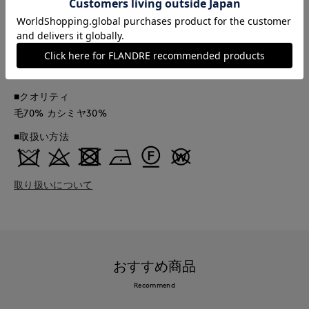
■品番
54283605
■原産国
中国製
■クオリティ
毛70% カシミヤ30%
■取扱い方法
取り扱いについて
おすすめ商品
Recommend