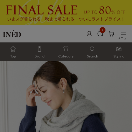
2
メニュー
Top
Brand
Category
Search
Styling