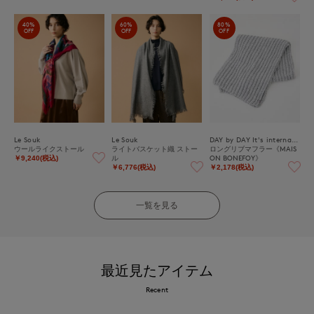
40%
60%
80%
OFF
OFF
OFF
Le Souk
Le Souk
DAY by DAY It's international
ウールライクストール
ライトバスケット織 ストー
ロングリブマフラー《MAIS
ル
ON BONEFOY》
￥9,240(税込)
￥6,776(税込)
￥2,178(税込)
一覧を見る
最近見たアイテム
Recent