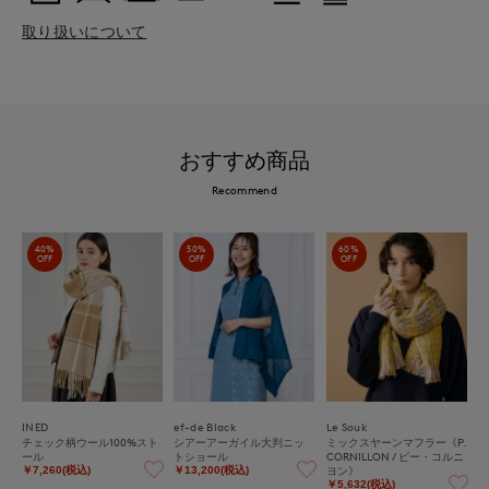
取り扱いについて
おすすめ商品
Recommend
40%
50%
60%
OFF
OFF
OFF
INED
ef-de Black
Le Souk
チェック柄ウール100%スト
シアーアーガイル大判ニッ
ミックスヤーンマフラー《P.
ール
トショール
CORNILLON / ピー・コルニ
ヨン》
￥7,260(税込)
￥13,200(税込)
￥5,632(税込)