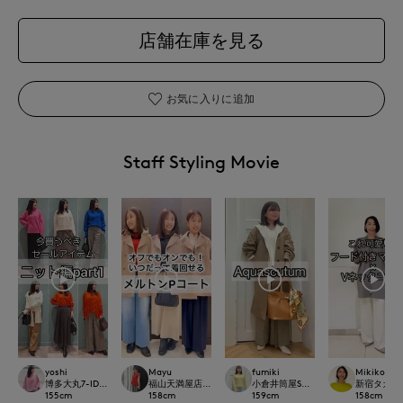
店舗在庫を見る
お気に入りに追加
Staff Styling Movie
yoshi
Mayu
fumiki
Mikiko
博多大丸7-IDconcept.
福山天満屋店INED/7-IDconcept./Maglie
小倉井筒屋SUPERIOR CLOSET
新宿タカシマヤ
155
cm
158
cm
159
cm
158
cm