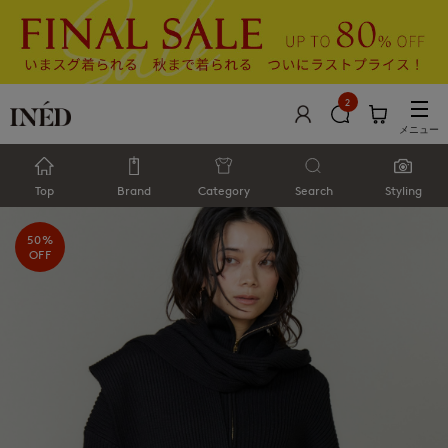
2
メニュー
Top
Brand
Category
Search
Styling
50%
OFF