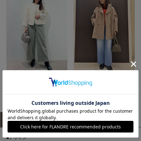
広島三越SUPERIORCLOSET
福山天満屋店INED/7-IDconcept./Maglie
もっと見る
アイテム説明
サイズ詳細
購入レビュー
■デザイン